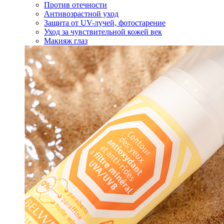
Против отечности
Антивозрастной уход
Защита от UV-лучей, фотостарение
Уход за чувствительной кожей век
Макияж глаз