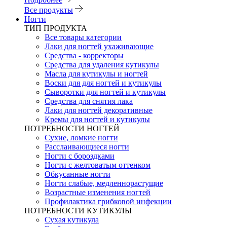
Все продукты
Ногти
ТИП ПРОДУКТА
Все товары категории
Лаки для ногтей ухаживающие
Средства - корректоры
Средства для удаления кутикулы
Масла для кутикулы и ногтей
Воски для для ногтей и кутикулы
Сыворотки для ногтей и кутикулы
Средства для снятия лака
Лаки для ногтей декоративные
Кремы для ногтей и кутикулы
ПОТРЕБНОСТИ НОГТЕЙ
Сухие, ломкие ногти
Расслаивающиеся ногти
Ногти с бороздками
Ногти с желтоватым оттенком
Обкусанные ногти
Ногти слабые, медленнорастущие
Возрастные изменения ногтей
Профилактика грибковой инфекции
ПОТРЕБНОСТИ КУТИКУЛЫ
Сухая кутикула