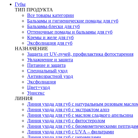
Губы
ТИП ПРОДУКТА
Все товары категории
Бальзамы и гигиенические помады для губ
Бальзамы-блески для губ
Оттеночные помады и бальзамы для губ
Кремы и желе для губ
Эксфолиация для губ
НАЗНАЧЕНИЕ
Защита от UV-лучей, профилактика фотостарения
Увлажнение и защита
Питание и защита
Специальный уход
Антивозрастной уход
Эксфолиация
Цвет+уход
Унисекс
ЛИНИЯ
Линия ухода для губ с натуральным розовым масло
Линия ухода для губ с экстрактом алоэ
Линия ухода для губ с маслом сладкого апельсина
Линия ухода для губ с фитостеролом
Линия ухода для губ с биомиметическими пептида
Линия ухода для губ с UVА – фильтрами
Линия ухода для губ с церамидами