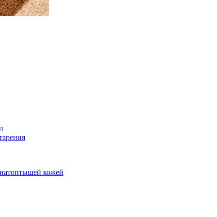
н
тарения
и натоптышей кожей