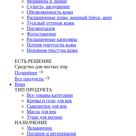
Морщины и линии
Сухость, шелушение
Обезвоженность кожи
Расширенные поры, жирный блеск, акне
Тусклый оттенок кожи
Пигментация
Фотостарение
Расширенные капиляры
Потеря упругости кожи
Неровная текстура кожи
ЕСТЬ РЕШЕНИЕ
Средство для чистых пор
Подробнее
Все продукты
Веки
ТИП ПРОДУКТА
Все товары категории
Кремы и гели для век
Сыворотки для век
Масла для век
Туши для ресниц
НАЗНАЧЕНИЕ
Увлажнение
Питание и регенерация