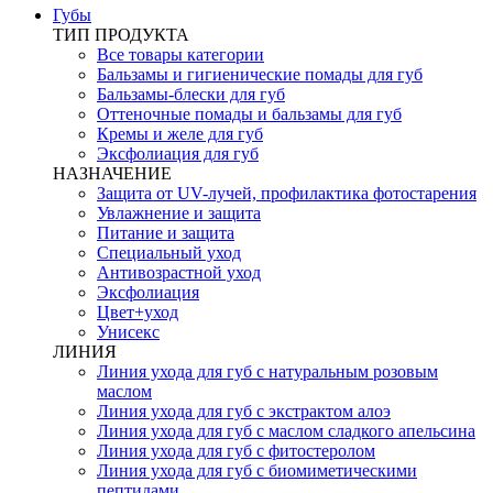
Губы
ТИП ПРОДУКТА
Все товары категории
Бальзамы и гигиенические помады для губ
Бальзамы-блески для губ
Оттеночные помады и бальзамы для губ
Кремы и желе для губ
Эксфолиация для губ
НАЗНАЧЕНИЕ
Защита от UV-лучей, профилактика фотостарения
Увлажнение и защита
Питание и защита
Специальный уход
Антивозрастной уход
Эксфолиация
Цвет+уход
Унисекс
ЛИНИЯ
Линия ухода для губ с натуральным розовым
маслом
Линия ухода для губ с экстрактом алоэ
Линия ухода для губ с маслом сладкого апельсина
Линия ухода для губ с фитостеролом
Линия ухода для губ с биомиметическими
пептидами