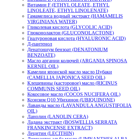
Витамин F (ETHYL OLEATE, ETHYL
LINOLEATE, ETHYL LINOLENATE)
Гамамелиса водный экстракт (HAMAMELIS
VIRGINIANA WATER)
Гликолевая кислота (GLYCOLIC ACID)
Глюконолактон (GLUCONOLACTONE)
Гиалуроновая кислота (HYALURONIC ACID)
Д-пантенол
Денатониум бензоат (DENATONIUM
BENZOATE)
Масло аргании колючей (ARGANIA SPINOSA
KERNEL OIL)
Камелии японской масло масло Цубаки
(CAMELLIA JAPONICA SEED OIL)
Клещевины (касторовое) масло (RICINUS
COMMUNIS SEED OIL)
Кокосовое масло (COCOS NUCIFERA OIL)
Коэнзим Q10 Убихинон (UBIQUINONE)
Лаванды масло (LAVANDULA ANGUSTIFOLIA
OIL)
Ланолин (LANOLIN CERA)
Ладана экстракт (BOSWELLIA SERRATA
FRANKINCENSE EXTRACT)
Лецитин (LECITHIN)
Лимнантес альба масло (LIMNANTHES ALBA