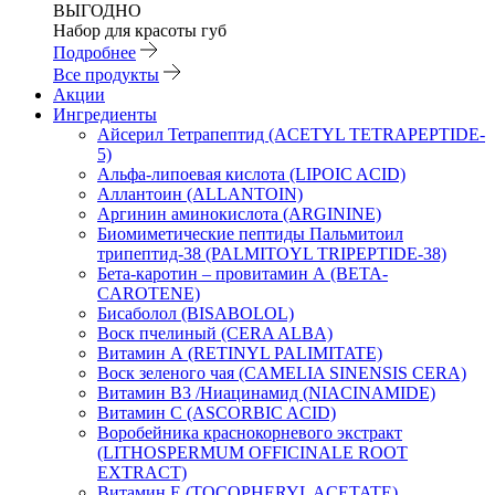
ВЫГОДНО
Набор для красоты губ
Подробнее
Все продукты
Акции
Ингредиенты
Айсерил Тетрапептид (ACETYL TETRAPEPTIDE-
5)
Альфа-липоевая кислота (LIPOIC ACID)
Аллантоин (ALLANTOIN)
Аргинин аминокислота (ARGININE)
Биомиметические пептиды Пальмитоил
трипептид-38 (PALMITOYL TRIPEPTIDE-38)
Бета-каротин – провитамин А (BETA-
CAROTENE)
Бисаболол (BISABOLOL)
Воск пчелиный (CERA ALBA)
Витамин А (RETINYL PALIMITATE)
Воск зеленого чая (CAMELIA SINENSIS CERA)
Витамин B3 /Ниацинамид (NIACINAMIDE)
Витамин C (ASCORBIC ACID)
Воробейника краснокорневого экстракт
(LITHOSPERMUM OFFICINALE ROOT
EXTRACT)
Витамин Е (TOCOPHERYL ACETATE)