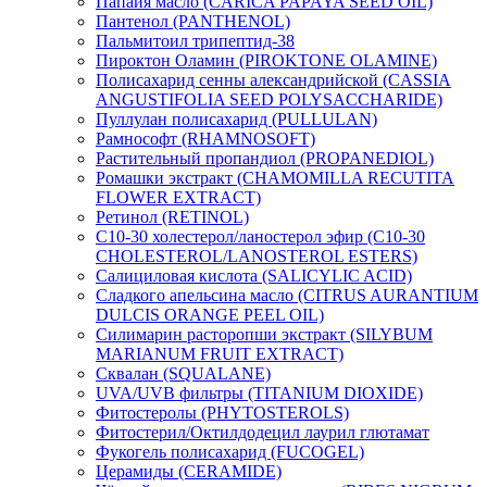
Папайя масло (CARICA PAPAYA SEED OIL)
Пантенол (PANTHENOL)
Пальмитоил трипептид-38
Пироктон Оламин (PIROKTONE OLAMINE)
Полисахарид сенны александрийской (CASSIA
ANGUSTIFOLIA SEED POLYSACCHARIDE)
Пуллулан полисахарид (PULLULAN)
Рамнософт (RHAMNOSOFT)
Растительный пропандиол (PROPANEDIOL)
Ромашки экстракт (CHAMOMILLA RECUTITA
FLOWER EXTRACT)
Ретинол (RETINOL)
C10-30 холестерол/ланостерол эфир (C10-30
CHOLESTEROL/LANOSTEROL ESTERS)
Салициловая кислота (SALICYLIC ACID)
Сладкого апельсина масло (CITRUS AURANTIUM
DULCIS ORANGE PEEL OIL)
Силимарин расторопши экстракт (SILYBUM
MARIANUM FRUIT EXTRACT)
Сквалан (SQUALANE)
UVA/UVB фильтры (TITANIUM DIOXIDE)
Фитостеролы (PHYTOSTEROLS)
Фитостерил/Октилдодецил лаурил глютамат
Фукогель полисахарид (FUCOGEL)
Церамиды (CERAMIDE)