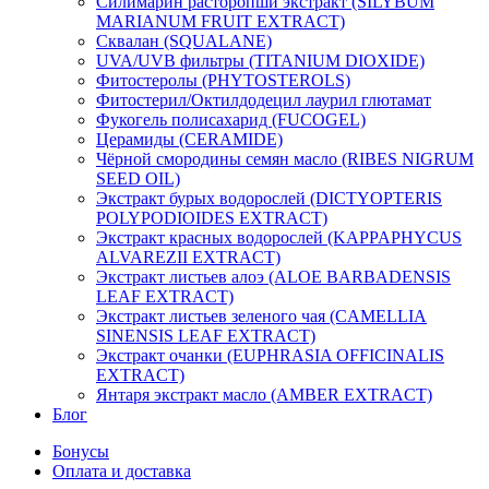
Силимарин расторопши экстракт (SILYBUM
MARIANUM FRUIT EXTRACT)
Сквалан (SQUALANE)
UVA/UVB фильтры (TITANIUM DIOXIDE)
Фитостеролы (PHYTOSTEROLS)
Фитостерил/Октилдодецил лаурил глютамат
Фукогель полисахарид (FUCOGEL)
Церамиды (CERAMIDE)
Чёрной смородины семян масло (RIBES NIGRUM
SEED OIL)
Экстракт бурых водорослей (DICTYOPTERIS
POLYPODIOIDES EXTRACT)
Экстракт красных водорослей (KAPPAPHYCUS
ALVAREZII EXTRACT)
Экстракт листьев алоэ (ALOE BARBADENSIS
LEAF EXTRACT)
Экстракт листьев зеленого чая (CAMELLIA
SINENSIS LEAF EXTRACT)
Экстракт очанки (EUPHRASIA OFFICINALIS
EXTRACT)
Янтаря экстракт масло (AMBER EXTRACT)
Блог
Бонусы
Оплата и доставка