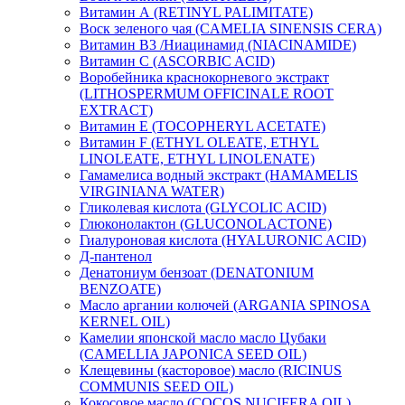
Витамин А (RETINYL PALIMITATE)
Воск зеленого чая (CAMELIA SINENSIS CERA)
Витамин B3 /Ниацинамид (NIACINAMIDE)
Витамин C (ASCORBIC ACID)
Воробейника краснокорневого экстракт
(LITHOSPERMUM OFFICINALE ROOT
EXTRACT)
Витамин Е (TOCOPHERYL ACETATE)
Витамин F (ETHYL OLEATE, ETHYL
LINOLEATE, ETHYL LINOLENATE)
Гамамелиса водный экстракт (HAMAMELIS
VIRGINIANA WATER)
Гликолевая кислота (GLYCOLIC ACID)
Глюконолактон (GLUCONOLACTONE)
Гиалуроновая кислота (HYALURONIC ACID)
Д-пантенол
Денатониум бензоат (DENATONIUM
BENZOATE)
Масло аргании колючей (ARGANIA SPINOSA
KERNEL OIL)
Камелии японской масло масло Цубаки
(CAMELLIA JAPONICA SEED OIL)
Клещевины (касторовое) масло (RICINUS
COMMUNIS SEED OIL)
Кокосовое масло (COCOS NUCIFERA OIL)