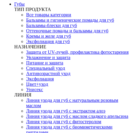
Губы
ТИП ПРОДУКТА
Все товары категории
Бальзамы и гигиенические помады для губ
Бальзамы-блески для губ
Оттеночные помады и бальзамы для губ
Кремы и желе для губ
Эксфолиация для губ
НАЗНАЧЕНИЕ
Защита от UV-лучей, профилактика фотостарения
Увлажнение и защита
Питание и защита
Специальный уход
Антивозрастной уход
Эксфолиация
Цвет+уход
Унисекс
ЛИНИЯ
Линия ухода для губ с натуральным розовым
маслом
Линия ухода для губ с экстрактом алоэ
Линия ухода для губ с маслом сладкого апельсина
Линия ухода для губ с фитостеролом
Линия ухода для губ с биомиметическими
пептидами