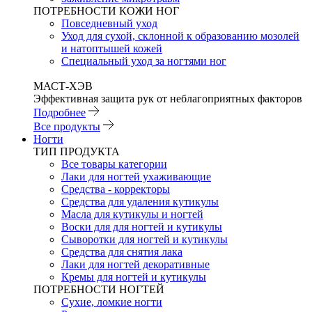
ПОТРЕБНОСТИ КОЖИ НОГ
Повседневный уход
Уход для сухой, склонной к образованию мозолей
и натоптышей кожей
Специальный уход за ногтями ног
МАСТ-ХЭВ
Эффективная защита рук от неблагоприятных факторов
Подробнее
Все продукты
Ногти
ТИП ПРОДУКТА
Все товары категории
Лаки для ногтей ухаживающие
Средства - корректоры
Средства для удаления кутикулы
Масла для кутикулы и ногтей
Воски для для ногтей и кутикулы
Сыворотки для ногтей и кутикулы
Средства для снятия лака
Лаки для ногтей декоративные
Кремы для ногтей и кутикулы
ПОТРЕБНОСТИ НОГТЕЙ
Сухие, ломкие ногти