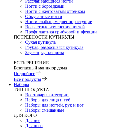
Расслаивающиеся ногти
Ногти с бороздками
Ногти с желтоватым оттенком
Обкусанные ногти
Ногти слабые, медленнорастущие
Возрастные изменения ногтей
Профилактика грибковой инфекции
ПОТРЕБНОСТИ КУТИКУЛЫ
Сухая кутикула
Грубая, разросшаяся кутикула
Заусенцы, трещины
ЕСТЬ РЕШЕНИЕ
Безопасный маникюр дома
Подробнее
Все продукты
Наборы
ТИП ПРОДУКТА
Все товары категории
Наборы для лица и губ
Наборы для ногтей, рук и ног
Наборы смешанные
ДЛЯ КОГО
Для неё
Для него