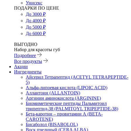
Унисекс
ПОДАРКИ ПО ЦЕНЕ
До 3000 ₽
До 4000 ₽
До 5000 ₽
До 6000 ₽
ВЫГОДНО
Набор для красоты губ
Подробнее
Все продукты
Акции
Ингредиенты
Айсерил Тетрапептид (ACETYL TETRAPEPTIDE-
5)
Альфа-липоевая кислота (LIPOIC ACID)
Аллантоин (ALLANTOIN)
Аргинин аминокислота (ARGININE)
Биомиметические пептиды Пальмитоил
трипептид-38 (PALMITOYL TRIPEPTIDE-38)
Бета-каротин – провитамин А (BETA-
CAROTENE)
Бисаболол (BISABOLOL)
Воск пчелиный (CERA ALBA)