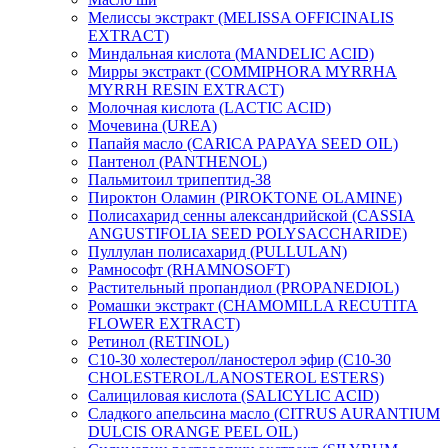
Мелиссы экстракт (MELISSA OFFICINALIS
EXTRACT)
Миндальная кислота (MANDELIC ACID)
Мирры экстракт (COMMIPHORA MYRRHA
MYRRH RESIN EXTRACT)
Молочная кислота (LACTIC ACID)
Мочевина (UREA)
Папайя масло (CARICA PAPAYA SEED OIL)
Пантенол (PANTHENOL)
Пальмитоил трипептид-38
Пироктон Оламин (PIROKTONE OLAMINE)
Полисахарид сенны александрийской (CASSIA
ANGUSTIFOLIA SEED POLYSACCHARIDE)
Пуллулан полисахарид (PULLULAN)
Рамнософт (RHAMNOSOFT)
Растительный пропандиол (PROPANEDIOL)
Ромашки экстракт (CHAMOMILLA RECUTITA
FLOWER EXTRACT)
Ретинол (RETINOL)
C10-30 холестерол/ланостерол эфир (C10-30
CHOLESTEROL/LANOSTEROL ESTERS)
Салициловая кислота (SALICYLIC ACID)
Сладкого апельсина масло (CITRUS AURANTIUM
DULCIS ORANGE PEEL OIL)