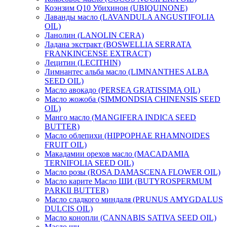
Коэнзим Q10 Убихинон (UBIQUINONE)
Лаванды масло (LAVANDULA ANGUSTIFOLIA
OIL)
Ланолин (LANOLIN CERA)
Ладана экстракт (BOSWELLIA SERRATA
FRANKINCENSE EXTRACT)
Лецитин (LECITHIN)
Лимнантес альба масло (LIMNANTHES ALBA
SEED OIL)
Масло авокадо (PERSEA GRATISSIMA OIL)
Масло жожоба (SIMMONDSIA CHINENSIS SEED
OIL)
Манго масло (MANGIFERA INDICA SEED
BUTTER)
Масло облепихи (HIPPOPHAE RHAMNOIDES
FRUIT OIL)
Макадамии орехов масло (MACADAMIA
TERNIFOLIA SEED OIL)
Масло розы (ROSA DAMASCENA FLOWER OIL)
Масло карите Масло ШИ (BUTYROSPERMUM
PARKII BUTTER)
Масло сладкого миндаля (PRUNUS AMYGDALUS
DULCIS OIL)
Масло конопли (CANNABIS SATIVA SEED OIL)
Масло ши