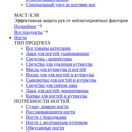
Специальный уход за ногтями ног
МАСТ-ХЭВ
Эффективная защита рук от неблагоприятных факторов
Подробнее
Все продукты
Ногти
ТИП ПРОДУКТА
Все товары категории
Лаки для ногтей ухаживающие
Средства - корректоры
Средства для удаления кутикулы
Масла для кутикулы и ногтей
Воски для для ногтей и кутикулы
Сыворотки для ногтей и кутикулы
Средства для снятия лака
Лаки для ногтей декоративные
Кремы для ногтей и кутикулы
ПОТРЕБНОСТИ НОГТЕЙ
Сухие, ломкие ногти
Расслаивающиеся ногти
Ногти с бороздками
Ногти с желтоватым оттенком
Обкусанные ногти