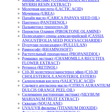
MYRRH RESIN EXTRACT)
Молочная кислота (LACTIC ACID)
Мочевина (UREA)
Папайя масло (CARICA PAPAYA SEED OIL)
Пантенол (PANTHENOL)
Пальмитоил трипептид-38
Пироктон Оламин (PIROKTONE OLAMINE)
Полисахарид сенны александрийской (CASSIA
ANGUSTIFOLIA SEED POLYSACCHARIDE)
Пуллулан полисахарид (PULLULAN)
Рамнософт (RHAMNOSOFT)
Растительный пропандиол (PROPANEDIOL)
Ромашки экстракт (CHAMOMILLA RECUTITA
FLOWER EXTRACT)
Ретинол (RETINOL)
C10-30 холестерол/ланостерол эфир (C10-30
CHOLESTEROL/LANOSTEROL ESTERS)
Салициловая кислота (SALICYLIC ACID)
Сладкого апельсина масло (CITRUS AURANTIUM
DULCIS ORANGE PEEL OIL)
Силимарин расторопши экстракт (SILYBUM
MARIANUM FRUIT EXTRACT)
Сквалан (SQUALANE)
UVA/UVB фильтры (TITANIUM DIOXIDE)