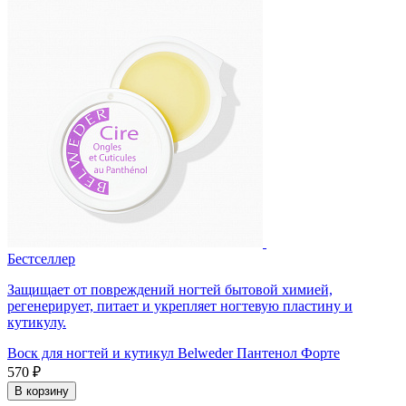
Бестселлер
Защищает от повреждений ногтей бытовой химией,
регенерирует, питает и укрепляет ногтевую пластину и
кутикулу.
Воск для ногтей и кутикул Belweder Пантенол Форте
570 ₽
В корзину