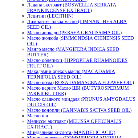
Ладана экстракт (BOSWELLIA SERRATA
FRANKINCENSE EXTRACT)
Лецитин (LECITHIN)
Лимнантес альба масло (LIMNANTHES ALBA
SEED OIL)
Масло авокадо (PERSEA GRATISSIMA OIL)
Масло жожоба (SIMMONDSIA CHINENSIS SEED
OIL)
Манго масло (MANGIFERA INDICA SEED
BUTTER)
Масло облепихи (HIPPOPHAE RHAMNOIDES
FRUIT OIL)
Макадамии орехов масло (MACADAMIA
TERNIFOLIA SEED OIL)
Масло розы (ROSA DAMASCENA FLOWER OIL)
Масло карите Масло ШИ (BUTYROSPERMUM
PARKII BUTTER)
Масло сладкого миндаля (PRUNUS AMYGDALUS
DULCIS OIL)
Масло конопли (CANNABIS SATIVA SEED OIL)
Масло ши
Мелиссы экстракт (MELISSA OFFICINALIS
EXTRACT)
Миндальная кислота (MANDELIC ACID)
Мирры экстракт (COMMIPHORA MYRRHA