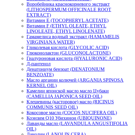
Воробейника краснокорневого экстракт
(LITHOSPERMUM OFFICINALE ROOT
EXTRACT)
Витамин Е (TOCOPHERYL ACETATE)
Витамин F (ETHYL OLEATE, ETHYL
LINOLEATE, ETHYL LINOLENATE)
Гамамелиса водный экстракт (HAMAMELIS
VIRGINIANA WATER)
Гликолевая кислота (GLYCOLIC ACID)
Глюконолактон (GLUCONOLACTONE)
Гиалуроновая кислота (HYALURONIC ACID)
Д-пантенол
Денатониум бензоат (DENATONIUM
BENZOATE)
Масло аргании колючей (ARGANIA SPINOSA
KERNEL OIL)
Камелии японской масло масло Цубаки
(CAMELLIA JAPONICA SEED OIL)
Клещевины (касторовое) масло (RICINUS
COMMUNIS SEED OIL)
Кокосовое масло (COCOS NUCIFERA OIL)
Коэнзим Q10 Убихинон (UBIQUINONE)
Лаванды масло (LAVANDULA ANGUSTIFOLIA
OIL)
Ланолин (LANOLIN CERA)