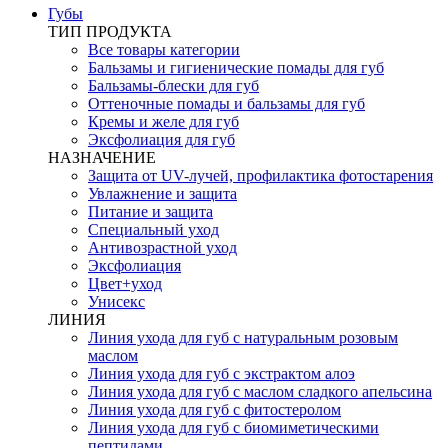
Губы
ТИП ПРОДУКТА
Все товары категории
Бальзамы и гигиенические помады для губ
Бальзамы-блески для губ
Оттеночные помады и бальзамы для губ
Кремы и желе для губ
Эксфолиация для губ
НАЗНАЧЕНИЕ
Защита от UV-лучей, профилактика фотостарения
Увлажнение и защита
Питание и защита
Специальный уход
Антивозрастной уход
Эксфолиация
Цвет+уход
Унисекс
ЛИНИЯ
Линия ухода для губ с натуральным розовым
маслом
Линия ухода для губ с экстрактом алоэ
Линия ухода для губ с маслом сладкого апельсина
Линия ухода для губ с фитостеролом
Линия ухода для губ с биомиметическими
пептидами