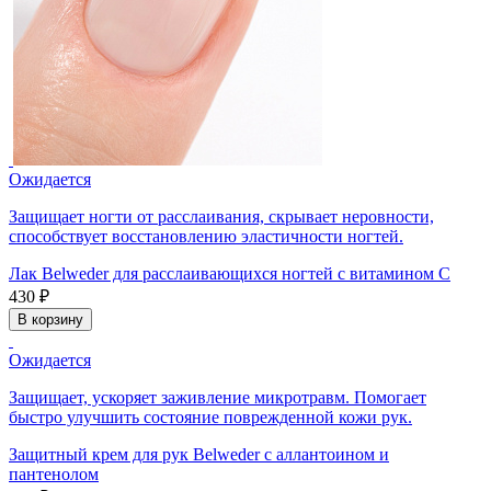
Ожидается
Защищает ногти от расслаивания, скрывает неровности,
способствует восстановлению эластичности ногтей.
Лак Belweder для расслаивающихся ногтей с витамином С
430 ₽
В корзину
Ожидается
Защищает, ускоряет заживление микротравм. Помогает
быстро улучшить состояние поврежденной кожи рук.
Защитный крем для рук Belweder с аллантоином и
пантенолом