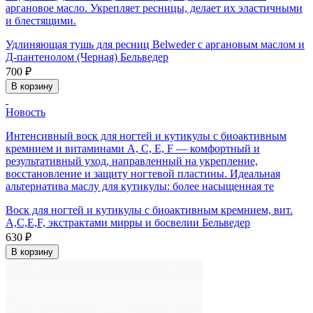
аргановое масло. Укрепляет ресницы, делает их эластичными
и блестящими.
Удлиняющая тушь для ресниц Belweder с аргановым маслом и
Д-пантенолом (Черная) Бельведер
700 ₽
В корзину
Новость
Интенсивный воск для ногтей и кутикулы с биоактивным
кремнием и витаминами A, C, E, F — комфортный и
результативный уход, направленный на укрепление,
восстановление и защиту ногтевой пластины. Идеальная
альтернатива маслу для кутикулы: более насыщенная те
Воск для ногтей и кутикулы с биоактивным кремнием, вит.
A,C,E,F, экстрактами мирры и босвелии Бельведер
630 ₽
В корзину