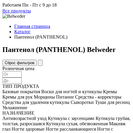
Работаем
Пн - Пт с 9 до 18
Все продукты
Главная страница
Каталог
Пантенол (PANTHENOL)
Пантенол (PANTHENOL) Belweder
Розничная цена
ТИП ПРОДУКТА
Базовые покрытия
Воски для ногтей и кутикулы
Кремы
Кремы для рук
Морщины
Питание
Средства - корректоры
Средства для удаления кутикулы
Сыворотки
Туши для ресниц
Увлажнение
НАЗНАЧЕНИЕ
Антивозрастной уход
Кутикула c заусенцами
Кутикула грубая,
толстая, разросшаяся
Кутикула сухая, обезвоженная
Макияж
глаз
Ногти здоровые
Ногти расслаивающиеся
Ногти с