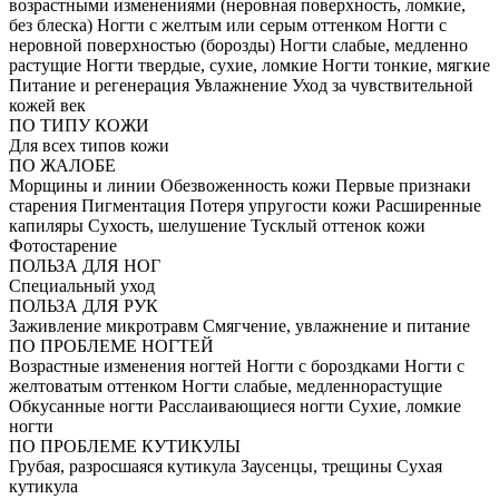
возрастными изменениями (неровная поверхность, ломкие,
без блеска)
Ногти с желтым или серым оттенком
Ногти с
неровной поверхностью (борозды)
Ногти слабые, медленно
растущие
Ногти твердые, сухие, ломкие
Ногти тонкие, мягкие
Питание и регенерация
Увлажнение
Уход за чувствительной
кожей век
ПО ТИПУ КОЖИ
Для всех типов кожи
ПО ЖАЛОБЕ
Морщины и линии
Обезвоженность кожи
Первые признаки
старения
Пигментация
Потеря упругости кожи
Расширенные
капиляры
Сухость, шелушение
Тусклый оттенок кожи
Фотостарение
ПОЛЬЗА ДЛЯ НОГ
Специальный уход
ПОЛЬЗА ДЛЯ РУК
Заживление микротравм
Смягчение, увлажнение и питание
ПО ПРОБЛЕМЕ НОГТЕЙ
Возрастные изменения ногтей
Ногти с бороздками
Ногти с
желтоватым оттенком
Ногти слабые, медленнорастущие
Обкусанные ногти
Расслаивающиеся ногти
Сухие, ломкие
ногти
ПО ПРОБЛЕМЕ КУТИКУЛЫ
Грубая, разросшаяся кутикула
Заусенцы, трещины
Сухая
кутикула