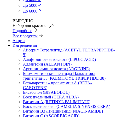
До 5000 ₽
До 6000 ₽
ВЫГОДНО
Набор для красоты губ
Подробнее
Все продукты
Акции
Ингредиенты
Айсерил Тетрапептид (ACETYL TETRAPEPTIDE-
5)
Альфа-липоевая кислота (LIPOIC ACID)
Аллантоин (ALLANTOIN)
Аргинин аминокислота (ARGININE)
Биомиметические пептиды Пальмитоил
трипептид-38 (PALMITOYL TRIPEPTIDE-38)
Бета-каротин – провитамин А (BETA-
CAROTENE)
Бисаболол (BISABOLOL)
Воск пчелиный (CERA ALBA)
Витамин А (RETINYL PALIMITATE)
Воск зеленого чая (CAMELIA SINENSIS CERA)
Витамин B3 /Ниацинамид (NIACINAMIDE)
Витамин C (ASCORBIC ACID)