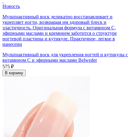
Новость
Мультиактивный воск деликатно восстанавливает и
укрепляет ногти, возвращая им здоровый блеск и
эластичность. Оригинальная формула с витамином C,
эфирными маслами и кремнием заботится о структуре
ногтевой пластины и кутикуле. Практичное, легкое в
нанесени
Мультиактивный воск для укрепления ногтей и кутикулы с
витамином C и эфирными маслами Belweder
575 ₽
В корзину