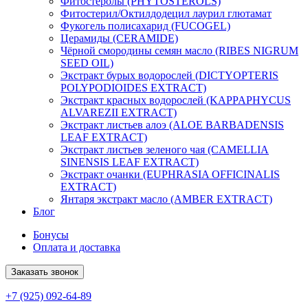
Фитостеролы (PHYTOSTEROLS)
Фитостерил/Октилдодецил лаурил глютамат
Фукогель полисахарид (FUCOGEL)
Церамиды (CERAMIDE)
Чёрной смородины семян масло (RIBES NIGRUM
SEED OIL)
Экстракт бурых водорослей (DICTYOPTERIS
POLYPODIOIDES EXTRACT)
Экстракт красных водорослей (KAPPAPHYCUS
ALVAREZII EXTRACT)
Экстракт листьев алоэ (ALOE BARBADENSIS
LEAF EXTRACT)
Экстракт листьев зеленого чая (CAMELLIA
SINENSIS LEAF EXTRACT)
Экстракт очанки (EUPHRASIA OFFICINALIS
EXTRACT)
Янтаря экстракт масло (AMBER EXTRACT)
Блог
Бонусы
Оплата и доставка
Заказать звонок
+7 (925) 092-64-89