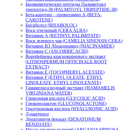
Биомиметические пептиды Пальмитоил
трипептид-38 (PALMITOYL TRIPEPTIDE-38)
Бета-каротин – провитамин А (BETA-
CAROTENE)
Бисаболол (BISABOLOL)
Воск пчелиный (CERA ALBA)
Витамин А (RETINYL PALIMITATE)
Воск зеленого чая (CAMELIA SINENSIS CERA)
Витамин B3 /Ниацинамид (NIACINAMIDE)
Витамин C (ASCORBIC ACID)
Воробейника краснокорневого экстракт
(LITHOSPERMUM OFFICINALE ROOT
EXTRACT)
Витамин Е (TOCOPHERYL ACETATE)
Витамин F (ETHYL OLEATE, ETHYL
LINOLEATE, ETHYL LINOLENATE)
Гамамелиса водный экстракт (HAMAMELIS
VIRGINIANA WATER)
Гликолевая кислота (GLYCOLIC ACID)
Глюконолактон (GLUCONOLACTONE)
Гиалуроновая кислота (HYALURONIC ACID)
Д-пантенол
Денатониум бензоат (DENATONIUM
BENZOATE)
Масло аргании колючей (ARGANIA SPINOSA