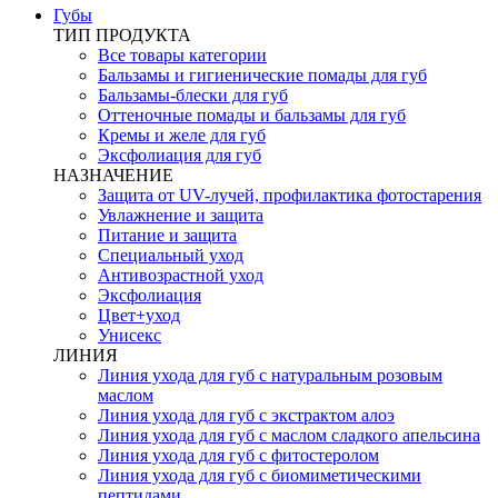
Губы
ТИП ПРОДУКТА
Все товары категории
Бальзамы и гигиенические помады для губ
Бальзамы-блески для губ
Оттеночные помады и бальзамы для губ
Кремы и желе для губ
Эксфолиация для губ
НАЗНАЧЕНИЕ
Защита от UV-лучей, профилактика фотостарения
Увлажнение и защита
Питание и защита
Специальный уход
Антивозрастной уход
Эксфолиация
Цвет+уход
Унисекс
ЛИНИЯ
Линия ухода для губ с натуральным розовым
маслом
Линия ухода для губ с экстрактом алоэ
Линия ухода для губ с маслом сладкого апельсина
Линия ухода для губ с фитостеролом
Линия ухода для губ с биомиметическими
пептидами