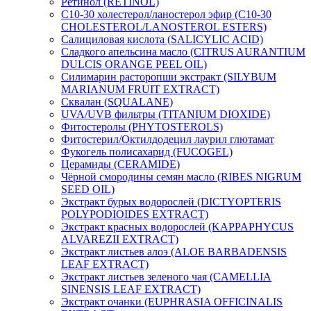
Ретинол (RETINOL)
C10-30 холестерол/ланостерол эфир (C10-30
CHOLESTEROL/LANOSTEROL ESTERS)
Салициловая кислота (SALICYLIC ACID)
Сладкого апельсина масло (CITRUS AURANTIUM
DULCIS ORANGE PEEL OIL)
Силимарин расторопши экстракт (SILYBUM
MARIANUM FRUIT EXTRACT)
Сквалан (SQUALANE)
UVA/UVB фильтры (TITANIUM DIOXIDE)
Фитостеролы (PHYTOSTEROLS)
Фитостерил/Октилдодецил лаурил глютамат
Фукогель полисахарид (FUCOGEL)
Церамиды (CERAMIDE)
Чёрной смородины семян масло (RIBES NIGRUM
SEED OIL)
Экстракт бурых водорослей (DICTYOPTERIS
POLYPODIOIDES EXTRACT)
Экстракт красных водорослей (KAPPAPHYCUS
ALVAREZII EXTRACT)
Экстракт листьев алоэ (ALOE BARBADENSIS
LEAF EXTRACT)
Экстракт листьев зеленого чая (CAMELLIA
SINENSIS LEAF EXTRACT)
Экстракт очанки (EUPHRASIA OFFICINALIS