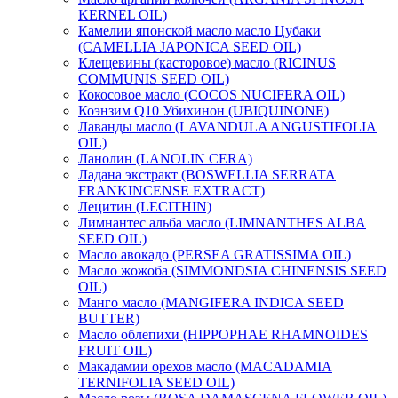
KERNEL OIL)
Камелии японской масло масло Цубаки
(CAMELLIA JAPONICA SEED OIL)
Клещевины (касторовое) масло (RICINUS
COMMUNIS SEED OIL)
Кокосовое масло (COCOS NUCIFERA OIL)
Коэнзим Q10 Убихинон (UBIQUINONE)
Лаванды масло (LAVANDULA ANGUSTIFOLIA
OIL)
Ланолин (LANOLIN CERA)
Ладана экстракт (BOSWELLIA SERRATA
FRANKINCENSE EXTRACT)
Лецитин (LECITHIN)
Лимнантес альба масло (LIMNANTHES ALBA
SEED OIL)
Масло авокадо (PERSEA GRATISSIMA OIL)
Масло жожоба (SIMMONDSIA CHINENSIS SEED
OIL)
Манго масло (MANGIFERA INDICA SEED
BUTTER)
Масло облепихи (HIPPOPHAE RHAMNOIDES
FRUIT OIL)
Макадамии орехов масло (MACADAMIA
TERNIFOLIA SEED OIL)