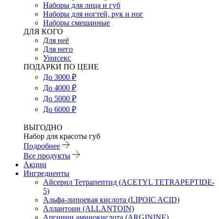
Наборы для лица и губ
Наборы для ногтей, рук и ног
Наборы смешанные
ДЛЯ КОГО
Для неё
Для него
Унисекс
ПОДАРКИ ПО ЦЕНЕ
До 3000 ₽
До 4000 ₽
До 5000 ₽
До 6000 ₽
ВЫГОДНО
Набор для красоты губ
Подробнее
Все продукты
Акции
Ингредиенты
Айсерил Тетрапептид (ACETYL TETRAPEPTIDE-
5)
Альфа-липоевая кислота (LIPOIC ACID)
Аллантоин (ALLANTOIN)
Аргинин аминокислота (ARGININE)