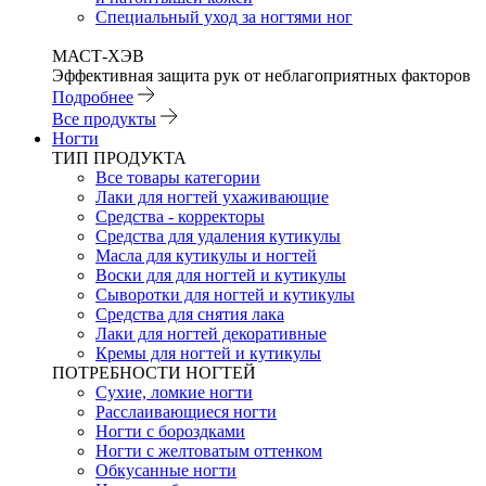
Специальный уход за ногтями ног
МАСТ-ХЭВ
Эффективная защита рук от неблагоприятных факторов
Подробнее
Все продукты
Ногти
ТИП ПРОДУКТА
Все товары категории
Лаки для ногтей ухаживающие
Средства - корректоры
Средства для удаления кутикулы
Масла для кутикулы и ногтей
Воски для для ногтей и кутикулы
Сыворотки для ногтей и кутикулы
Средства для снятия лака
Лаки для ногтей декоративные
Кремы для ногтей и кутикулы
ПОТРЕБНОСТИ НОГТЕЙ
Сухие, ломкие ногти
Расслаивающиеся ногти
Ногти с бороздками
Ногти с желтоватым оттенком
Обкусанные ногти