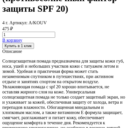
защиты SPF 20)
4 г.
Артикул: A/KOUV
475 ₽
В корзину
Купить в 1 клик
Описание
Солнцезащитная помада предназначена для защиты кожи губ,
носа, ушей и небольших участков кожи с татуажем летом и
зимой. Удобная и практичная форма может стать
незаменимым спутником в путешествиях, при активном
отдыхе и занятиях спортом на открытом воздухе.
Увлажняющая помада с spf 20 хорошо впитывается, не
оставляя жирного слоя на коже. Универсальная
солнцезащитная помада не только создает защитный экран, но
и ухаживает за кожей, обеспечивая защиту от холода, ветра и
перепадов влажности. Обогащенная миндальным и
хлопковым маслом, а также витамином Е формула защищает,
смягчает, разглаживает и питает кожу, обеспечивает
ощущение комфорта в течение дня. Рекомендуется к
применению круглогодично, но особенно в весенне-летний