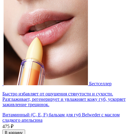
Бестселлер
Быстро избавляет от ощущения стянутости и сухости.
Разглаживает, регенерирует и увлажняет кожу губ, ускоряет
заживление трещинок.
Витаминный (С, Е, F) бальзам для губ Belweder с маслом
сладкого апельсина
475 ₽
В корзину