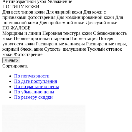
Антивозрастной уход
Увлажнение
ПО ТИПУ КОЖИ
Для всех типов кожи
Для жирной кожи
Для кожи с
признаками фотостарения
Для комбинированной кожи
Для
нормальной кожи
Для проблемной кожи
Для сухой кожи
ПО ЖАЛОБЕ
Морщины и линии
Неровная текстура кожи
Обезвоженность
кожи
Первые признаки старения
Пигментация
Потеря
упругости кожи
Расширенные капиляры
Расширенные поры,
жирный блеск, акне
Сухость, шелушение
Тусклый оттенок
кожи
Фотостарение
Фильтр
Сортировать
По популярности
По дате поступления
По возрастанию цены
По убыванию цены
По размеру скидки