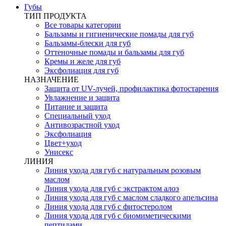
Губы
ТИП ПРОДУКТА
Все товары категории
Бальзамы и гигиенические помады для губ
Бальзамы-блески для губ
Оттеночные помады и бальзамы для губ
Кремы и желе для губ
Эксфолиация для губ
НАЗНАЧЕНИЕ
Защита от UV-лучей, профилактика фотостарения
Увлажнение и защита
Питание и защита
Специальный уход
Антивозрастной уход
Эксфолиация
Цвет+уход
Унисекс
ЛИНИЯ
Линия ухода для губ с натуральным розовым
маслом
Линия ухода для губ с экстрактом алоэ
Линия ухода для губ с маслом сладкого апельсина
Линия ухода для губ с фитостеролом
Линия ухода для губ с биомиметическими
пептидами