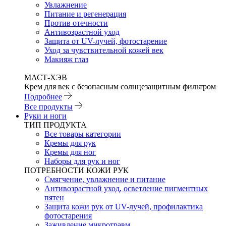
Увлажнение
Питание и регенерация
Против отечности
Антивозрастной уход
Защита от UV-лучей, фотостарение
Уход за чувствительной кожей век
Макияж глаз
МАСТ-ХЭВ
Крем для век с безопасным солнцезащитным фильтром
Подробнее
Все продукты
Руки и ноги
ТИП ПРОДУКТА
Все товары категории
Кремы для рук
Кремы для ног
Наборы для рук и ног
ПОТРЕБНОСТИ КОЖИ РУК
Смягчение, увлажнение и питание
Антивозрастной уход, осветление пигментных
пятен
Защита кожи рук от UV-лучей, профилактика
фотостарения
Заживление микротравм