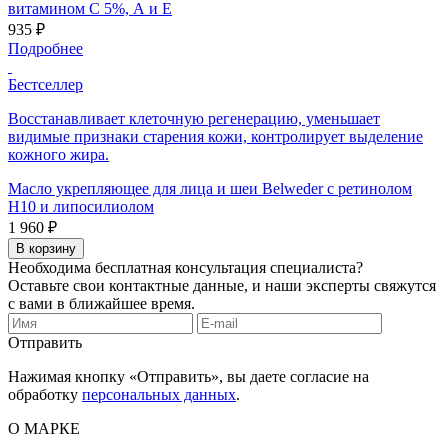
витамином С 5%, А и Е
935 ₽
Подробнее
Бестселлер
Восстанавливает клеточную регенерацию, уменьшает
видимые признаки старения кожи, контролирует выделение
кожного жира.
Масло укрепляющее для лица и шеи Belweder с ретинолом
H10 и липосилиолом
1 960 ₽
В корзину
Необходима бесплатная консультация специалиста?
Оставьте свои контактные данные, и наши эксперты свяжутся
с вами в ближайшее время.
Отправить
Нажимая кнопку «Отправить», вы даете согласие на
обработку
персональных данных
.
О МАРКЕ