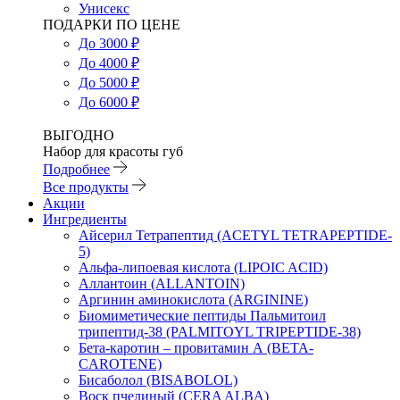
Унисекс
ПОДАРКИ ПО ЦЕНЕ
До 3000 ₽
До 4000 ₽
До 5000 ₽
До 6000 ₽
ВЫГОДНО
Набор для красоты губ
Подробнее
Все продукты
Акции
Ингредиенты
Айсерил Тетрапептид (ACETYL TETRAPEPTIDE-
5)
Альфа-липоевая кислота (LIPOIC ACID)
Аллантоин (ALLANTOIN)
Аргинин аминокислота (ARGININE)
Биомиметические пептиды Пальмитоил
трипептид-38 (PALMITOYL TRIPEPTIDE-38)
Бета-каротин – провитамин А (BETA-
CAROTENE)
Бисаболол (BISABOLOL)
Воск пчелиный (CERA ALBA)