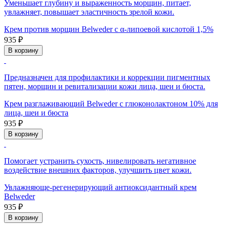
Уменьшает глубину и выраженность морщин, питает,
увлажняет, повышает эластичность зрелой кожи.
Крем против морщин Belweder с α-липоевой кислотой 1,5%
935 ₽
В корзину
Предназначен для профилактики и коррекции пигментных
пятен, морщин и ревитализации кожи лица, шеи и бюста.
Крем разглаживающий Belweder с глюконолактоном 10% для
лица, шеи и бюста
935 ₽
В корзину
Помогает устранить сухость, нивелировать негативное
воздействие внешних факторов, улучшить цвет кожи.
Увлажняюще-регенерирующий антиоксидантный крем
Belweder
935 ₽
В корзину