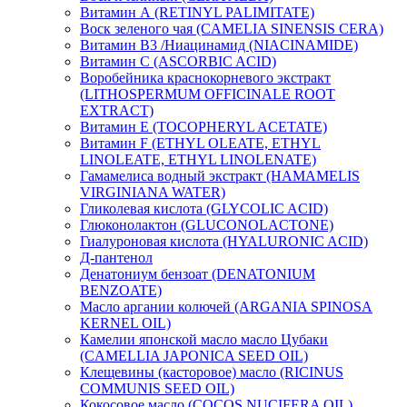
Витамин А (RETINYL PALIMITATE)
Воск зеленого чая (CAMELIA SINENSIS CERA)
Витамин B3 /Ниацинамид (NIACINAMIDE)
Витамин C (ASCORBIC ACID)
Воробейника краснокорневого экстракт
(LITHOSPERMUM OFFICINALE ROOT
EXTRACT)
Витамин Е (TOCOPHERYL ACETATE)
Витамин F (ETHYL OLEATE, ETHYL
LINOLEATE, ETHYL LINOLENATE)
Гамамелиса водный экстракт (HAMAMELIS
VIRGINIANA WATER)
Гликолевая кислота (GLYCOLIC ACID)
Глюконолактон (GLUCONOLACTONE)
Гиалуроновая кислота (HYALURONIC ACID)
Д-пантенол
Денатониум бензоат (DENATONIUM
BENZOATE)
Масло аргании колючей (ARGANIA SPINOSA
KERNEL OIL)
Камелии японской масло масло Цубаки
(CAMELLIA JAPONICA SEED OIL)
Клещевины (касторовое) масло (RICINUS
COMMUNIS SEED OIL)
Кокосовое масло (COCOS NUCIFERA OIL)