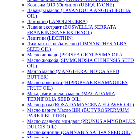
Коэнзим Q10 Убихинон (UBIQUINONE)
Лаванды масло (LAVANDULA ANGUSTIFOLIA
OIL)
Ланолин (LANOLIN CERA)
Ладана экстракт (BOSWELLIA SERRATA
FRANKINCENSE EXTRACT)
Лецитин (LECITHIN)
Лимнантес альба масло (LIMNANTHES ALBA
SEED OIL)
Масло авокадо (PERSEA GRATISSIMA OIL)
Масло жожоба (SIMMONDSIA CHINENSIS SEED
OIL)
Манго масло (MANGIFERA INDICA SEED
BUTTER)
Масло облепихи (HIPPOPHAE RHAMNOIDES
FRUIT OIL)
Макадамии орехов масло (MACADAMIA
TERNIFOLIA SEED OIL)
Масло розы (ROSA DAMASCENA FLOWER OIL)
Масло карите Масло ШИ (BUTYROSPERMUM
PARKII BUTTER)
Масло сладкого миндаля (PRUNUS AMYGDALUS
DULCIS OIL)
Масло конопли (CANNABIS SATIVA SEED OIL)
Масло ши