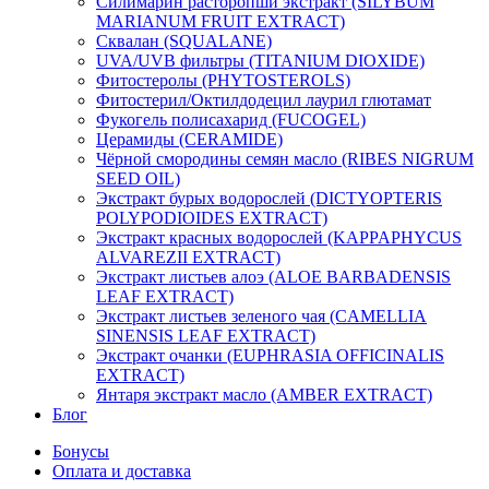
Силимарин расторопши экстракт (SILYBUM
MARIANUM FRUIT EXTRACT)
Сквалан (SQUALANE)
UVA/UVB фильтры (TITANIUM DIOXIDE)
Фитостеролы (PHYTOSTEROLS)
Фитостерил/Октилдодецил лаурил глютамат
Фукогель полисахарид (FUCOGEL)
Церамиды (CERAMIDE)
Чёрной смородины семян масло (RIBES NIGRUM
SEED OIL)
Экстракт бурых водорослей (DICTYOPTERIS
POLYPODIOIDES EXTRACT)
Экстракт красных водорослей (KAPPAPHYCUS
ALVAREZII EXTRACT)
Экстракт листьев алоэ (ALOE BARBADENSIS
LEAF EXTRACT)
Экстракт листьев зеленого чая (CAMELLIA
SINENSIS LEAF EXTRACT)
Экстракт очанки (EUPHRASIA OFFICINALIS
EXTRACT)
Янтаря экстракт масло (AMBER EXTRACT)
Блог
Бонусы
Оплата и доставка