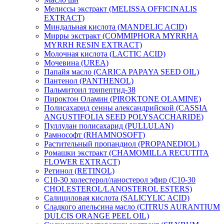
Мелиссы экстракт (MELISSA OFFICINALIS
EXTRACT)
Миндальная кислота (MANDELIC ACID)
Мирры экстракт (COMMIPHORA MYRRHA
MYRRH RESIN EXTRACT)
Молочная кислота (LACTIC ACID)
Мочевина (UREA)
Папайя масло (CARICA PAPAYA SEED OIL)
Пантенол (PANTHENOL)
Пальмитоил трипептид-38
Пироктон Оламин (PIROKTONE OLAMINE)
Полисахарид сенны александрийской (CASSIA
ANGUSTIFOLIA SEED POLYSACCHARIDE)
Пуллулан полисахарид (PULLULAN)
Рамнософт (RHAMNOSOFT)
Растительный пропандиол (PROPANEDIOL)
Ромашки экстракт (CHAMOMILLA RECUTITA
FLOWER EXTRACT)
Ретинол (RETINOL)
C10-30 холестерол/ланостерол эфир (C10-30
CHOLESTEROL/LANOSTEROL ESTERS)
Салициловая кислота (SALICYLIC ACID)
Сладкого апельсина масло (CITRUS AURANTIUM
DULCIS ORANGE PEEL OIL)