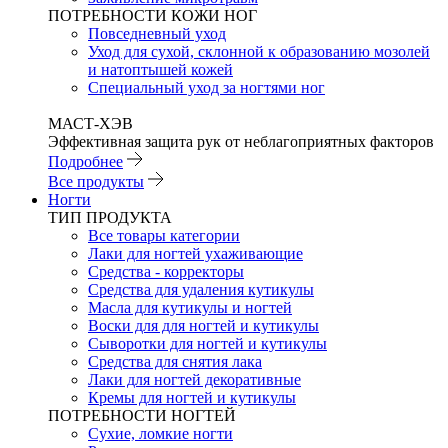
ПОТРЕБНОСТИ КОЖИ НОГ
Повседневный уход
Уход для сухой, склонной к образованию мозолей
и натоптышей кожей
Специальный уход за ногтями ног
МАСТ-ХЭВ
Эффективная защита рук от неблагоприятных факторов
Подробнее
Все продукты
Ногти
ТИП ПРОДУКТА
Все товары категории
Лаки для ногтей ухаживающие
Средства - корректоры
Средства для удаления кутикулы
Масла для кутикулы и ногтей
Воски для для ногтей и кутикулы
Сыворотки для ногтей и кутикулы
Средства для снятия лака
Лаки для ногтей декоративные
Кремы для ногтей и кутикулы
ПОТРЕБНОСТИ НОГТЕЙ
Сухие, ломкие ногти