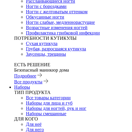
Расслаивающиеся ногти
Ногти с бороздками
Ногти с желтоватым оттенком
Обкусанные ногти
Ногти слабые, медленнорастущие
Возрастные изменения ногтей
Профилактика грибковой инфекции
ПОТРЕБНОСТИ КУТИКУЛЫ
Сухая кутикула
Грубая, разросшаяся кутикула
Заусенцы, трещины
ЕСТЬ РЕШЕНИЕ
Безопасный маникюр дома
Подробнее
Все продукты
Наборы
ТИП ПРОДУКТА
Все товары категории
Наборы для лица и губ
Наборы для ногтей, рук и ног
Наборы смешанные
ДЛЯ КОГО
Для неё
Для него