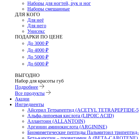
Наборы для ногтей, рук и ног
Наборы смешанные
ДЛЯ КОГО
Для неё
Для него
Унисекс
ПОДАРКИ ПО ЦЕНЕ
До 3000 ₽
До 4000 ₽
До 5000 ₽
До 6000 ₽
ВЫГОДНО
Набор для красоты губ
Подробнее
Все продукты
Акции
Ингредиенты
Айсерил Тетрапептид (ACETYL TETRAPEPTIDE-5
Альфа-липоевая кислота (LIPOIC ACID)
Аллантоин (ALLANTOIN)
Аргинин аминокислота (ARGININE)
Биомиметические пептиды Пальмитоил трипептид
Бета-каротин – провитамин А (BETA-CAROTENE)