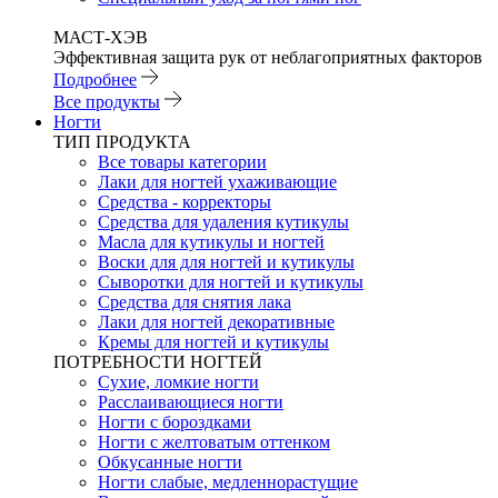
МАСТ-ХЭВ
Эффективная защита рук от неблагоприятных факторов
Подробнее
Все продукты
Ногти
ТИП ПРОДУКТА
Все товары категории
Лаки для ногтей ухаживающие
Средства - корректоры
Средства для удаления кутикулы
Масла для кутикулы и ногтей
Воски для для ногтей и кутикулы
Сыворотки для ногтей и кутикулы
Средства для снятия лака
Лаки для ногтей декоративные
Кремы для ногтей и кутикулы
ПОТРЕБНОСТИ НОГТЕЙ
Сухие, ломкие ногти
Расслаивающиеся ногти
Ногти с бороздками
Ногти с желтоватым оттенком
Обкусанные ногти
Ногти слабые, медленнорастущие