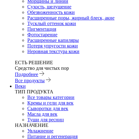
Морщины и линии
Сухость, шелушение
Обезвоженность кожи
Расширенные поры, жирный блеск, акне
Тусклый оттенок кожи
Пигментация
Фотостарение
Расширенные капиляры
Потеря упругости кожи
Неровная текстура кожи
ЕСТЬ РЕШЕНИЕ
Средство для чистых пор
Подробнее
Все продукты
Веки
ТИП ПРОДУКТА
Все товары категории
Кремы и гели для век
Сыворотки для век
Масла для век
Туши для ресниц
НАЗНАЧЕНИЕ
Увлажнение
Питание и регенерация