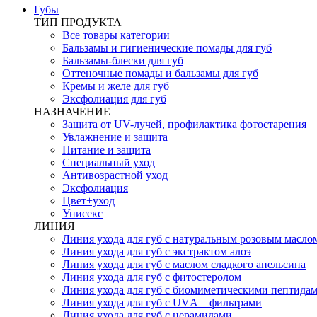
Губы
ТИП ПРОДУКТА
Все товары категории
Бальзамы и гигиенические помады для губ
Бальзамы-блески для губ
Оттеночные помады и бальзамы для губ
Кремы и желе для губ
Эксфолиация для губ
НАЗНАЧЕНИЕ
Защита от UV-лучей, профилактика фотостарения
Увлажнение и защита
Питание и защита
Специальный уход
Антивозрастной уход
Эксфолиация
Цвет+уход
Унисекс
ЛИНИЯ
Линия ухода для губ с натуральным розовым масло
Линия ухода для губ с экстрактом алоэ
Линия ухода для губ с маслом сладкого апельсина
Линия ухода для губ с фитостеролом
Линия ухода для губ с биомиметическими пептида
Линия ухода для губ с UVА – фильтрами
Линия ухода для губ с церамидами