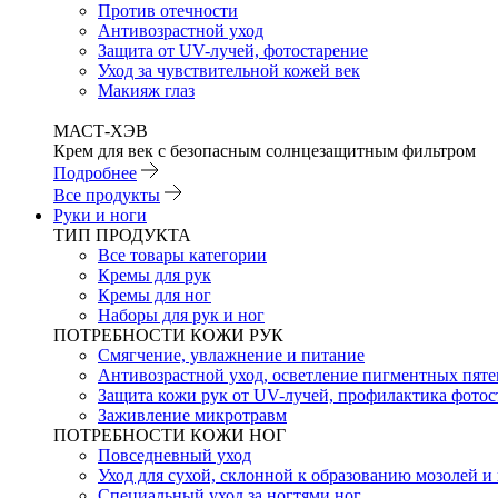
Против отечности
Антивозрастной уход
Защита от UV-лучей, фотостарение
Уход за чувствительной кожей век
Макияж глаз
МАСТ-ХЭВ
Крем для век с безопасным солнцезащитным фильтром
Подробнее
Все продукты
Руки и ноги
ТИП ПРОДУКТА
Все товары категории
Кремы для рук
Кремы для ног
Наборы для рук и ног
ПОТРЕБНОСТИ КОЖИ РУК
Смягчение, увлажнение и питание
Антивозрастной уход, осветление пигментных пяте
Защита кожи рук от UV-лучей, профилактика фотос
Заживление микротравм
ПОТРЕБНОСТИ КОЖИ НОГ
Повседневный уход
Уход для сухой, склонной к образованию мозолей 
Специальный уход за ногтями ног