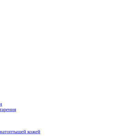
н
тарения
и натоптышей кожей