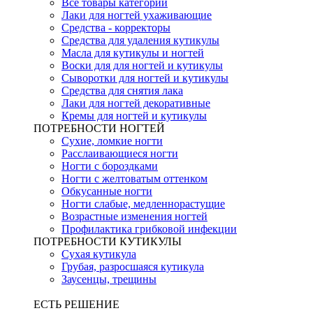
Все товары категории
Лаки для ногтей ухаживающие
Средства - корректоры
Средства для удаления кутикулы
Масла для кутикулы и ногтей
Воски для для ногтей и кутикулы
Сыворотки для ногтей и кутикулы
Средства для снятия лака
Лаки для ногтей декоративные
Кремы для ногтей и кутикулы
ПОТРЕБНОСТИ НОГТЕЙ
Сухие, ломкие ногти
Расслаивающиеся ногти
Ногти с бороздками
Ногти с желтоватым оттенком
Обкусанные ногти
Ногти слабые, медленнорастущие
Возрастные изменения ногтей
Профилактика грибковой инфекции
ПОТРЕБНОСТИ КУТИКУЛЫ
Сухая кутикула
Грубая, разросшаяся кутикула
Заусенцы, трещины
ЕСТЬ РЕШЕНИЕ