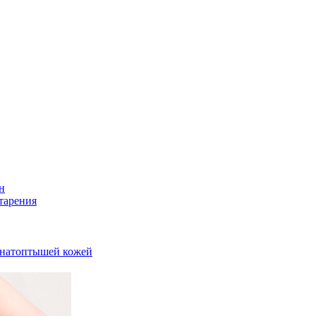
н
тарения
и натоптышей кожей