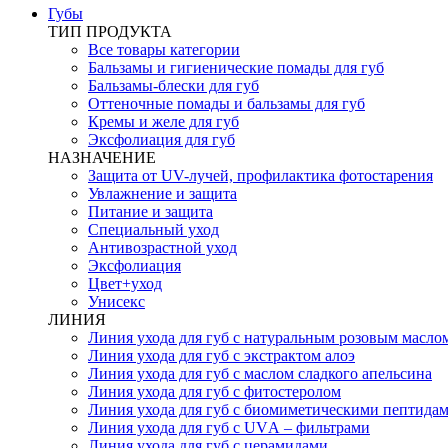
Губы
ТИП ПРОДУКТА
Все товары категории
Бальзамы и гигиенические помады для губ
Бальзамы-блески для губ
Оттеночные помады и бальзамы для губ
Кремы и желе для губ
Эксфолиация для губ
НАЗНАЧЕНИЕ
Защита от UV-лучей, профилактика фотостарения
Увлажнение и защита
Питание и защита
Специальный уход
Антивозрастной уход
Эксфолиация
Цвет+уход
Унисекс
ЛИНИЯ
Линия ухода для губ с натуральным розовым масло
Линия ухода для губ с экстрактом алоэ
Линия ухода для губ с маслом сладкого апельсина
Линия ухода для губ с фитостеролом
Линия ухода для губ с биомиметическими пептида
Линия ухода для губ с UVА – фильтрами
Линия ухода для губ с церамидами