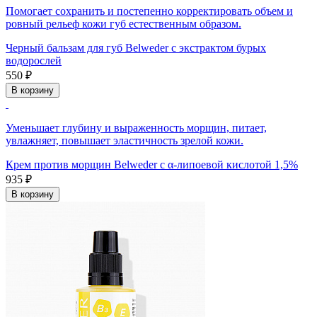
Помогает сохранить и постепенно корректировать объем и
ровный рельеф кожи губ естественным образом.
Черный бальзам для губ Belweder с экстрактом бурых
водорослей
550 ₽
В корзину
Уменьшает глубину и выраженность морщин, питает,
увлажняет, повышает эластичность зрелой кожи.
Крем против морщин Belweder с α-липоевой кислотой 1,5%
935 ₽
В корзину