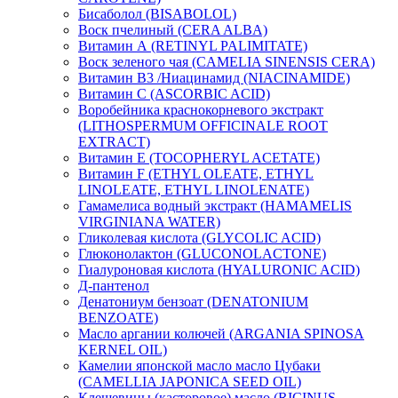
Бисаболол (BISABOLOL)
Воск пчелиный (CERA ALBA)
Витамин А (RETINYL PALIMITATE)
Воск зеленого чая (CAMELIA SINENSIS CERA)
Витамин B3 /Ниацинамид (NIACINAMIDE)
Витамин C (ASCORBIC ACID)
Воробейника краснокорневого экстракт
(LITHOSPERMUM OFFICINALE ROOT
EXTRACT)
Витамин Е (TOCOPHERYL ACETATE)
Витамин F (ETHYL OLEATE, ETHYL
LINOLEATE, ETHYL LINOLENATE)
Гамамелиса водный экстракт (HAMAMELIS
VIRGINIANA WATER)
Гликолевая кислота (GLYCOLIC ACID)
Глюконолактон (GLUCONOLACTONE)
Гиалуроновая кислота (HYALURONIC ACID)
Д-пантенол
Денатониум бензоат (DENATONIUM
BENZOATE)
Масло аргании колючей (ARGANIA SPINOSA
KERNEL OIL)
Камелии японской масло масло Цубаки
(CAMELLIA JAPONICA SEED OIL)
Клещевины (касторовое) масло (RICINUS