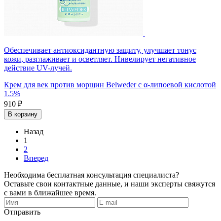
Обеспечивает антиоксидантную защиту, улучшает тонус
кожи, разглаживает и осветляет. Нивелирует негативное
действие UV-лучей.
Крем для век против морщин Belweder с α-липоевой кислотой
1.5%
910 ₽
В корзину
Назад
1
2
Вперед
Необходима бесплатная консультация специалиста?
Оставьте свои контактные данные, и наши эксперты свяжутся
с вами в ближайшее время.
Отправить