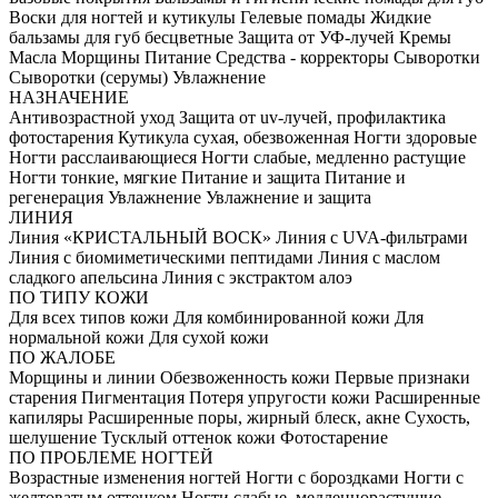
Воски для ногтей и кутикулы
Гелевые помады
Жидкие
бальзамы для губ бесцветные
Защита от УФ-лучей
Кремы
Масла
Морщины
Питание
Средства - корректоры
Сыворотки
Сыворотки (серумы)
Увлажнение
НАЗНАЧЕНИЕ
Антивозрастной уход
Защита от uv-лучей, профилактика
фотостарения
Кутикула сухая, обезвоженная
Ногти здоровые
Ногти расслаивающиеся
Ногти слабые, медленно растущие
Ногти тонкие, мягкие
Питание и защита
Питание и
регенерация
Увлажнение
Увлажнение и защита
ЛИНИЯ
Линия «КРИСТАЛЬНЫЙ ВОСК»
Линия с UVA-фильтрами
Линия с биомиметическими пептидами
Линия с маслом
сладкого апельсина
Линия с экстрактом алоэ
ПО ТИПУ КОЖИ
Для всех типов кожи
Для комбинированной кожи
Для
нормальной кожи
Для сухой кожи
ПО ЖАЛОБЕ
Морщины и линии
Обезвоженность кожи
Первые признаки
старения
Пигментация
Потеря упругости кожи
Расширенные
капиляры
Расширенные поры, жирный блеск, акне
Сухость,
шелушение
Тусклый оттенок кожи
Фотостарение
ПО ПРОБЛЕМЕ НОГТЕЙ
Возрастные изменения ногтей
Ногти с бороздками
Ногти с
желтоватым оттенком
Ногти слабые, медленнорастущие