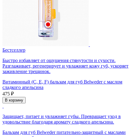
Бестселлер
Быстро избавляет от ощущения стянутости и сухости.
Разглаживает, регенерирует и увлажняет кожу губ, ускоряет
заживление трещинок.
Витаминный (С, Е, F) бальзам для губ Belweder с маслом
сладкого апельсина
475 ₽
В корзину
Защищает, питает и увлажняет губы. Превращает уход в
удовольствие благодаря аромату сладкого апельсина.
Бальзам для губ Belweder питательно-защитный с маслами