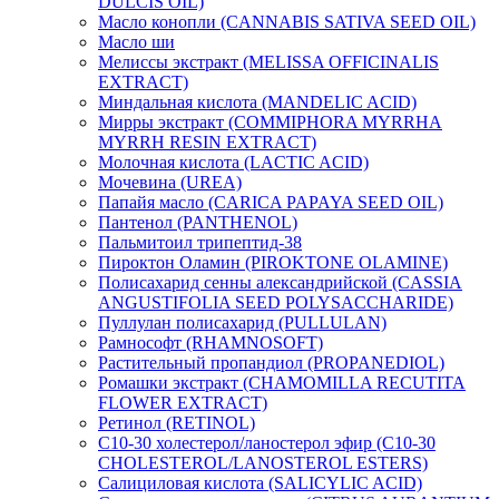
DULCIS OIL)
Масло конопли (CANNABIS SATIVA SEED OIL)
Масло ши
Мелиссы экстракт (MELISSA OFFICINALIS
EXTRACT)
Миндальная кислота (MANDELIC ACID)
Мирры экстракт (COMMIPHORA MYRRHA
MYRRH RESIN EXTRACT)
Молочная кислота (LACTIC ACID)
Мочевина (UREA)
Папайя масло (CARICA PAPAYA SEED OIL)
Пантенол (PANTHENOL)
Пальмитоил трипептид-38
Пироктон Оламин (PIROKTONE OLAMINE)
Полисахарид сенны александрийской (CASSIA
ANGUSTIFOLIA SEED POLYSACCHARIDE)
Пуллулан полисахарид (PULLULAN)
Рамнософт (RHAMNOSOFT)
Растительный пропандиол (PROPANEDIOL)
Ромашки экстракт (CHAMOMILLA RECUTITA
FLOWER EXTRACT)
Ретинол (RETINOL)
C10-30 холестерол/ланостерол эфир (C10-30
CHOLESTEROL/LANOSTEROL ESTERS)
Салициловая кислота (SALICYLIC ACID)