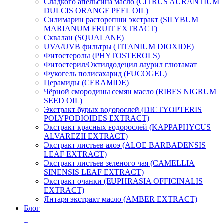
Сладкого апельсина масло (CITRUS AURANTIUM
DULCIS ORANGE PEEL OIL)
Силимарин расторопши экстракт (SILYBUM
MARIANUM FRUIT EXTRACT)
Сквалан (SQUALANE)
UVA/UVB фильтры (TITANIUM DIOXIDE)
Фитостеролы (PHYTOSTEROLS)
Фитостерил/Октилдодецил лаурил глютамат
Фукогель полисахарид (FUCOGEL)
Церамиды (CERAMIDE)
Чёрной смородины семян масло (RIBES NIGRUM
SEED OIL)
Экстракт бурых водорослей (DICTYOPTERIS
POLYPODIOIDES EXTRACT)
Экстракт красных водорослей (KAPPAPHYCUS
ALVAREZII EXTRACT)
Экстракт листьев алоэ (ALOE BARBADENSIS
LEAF EXTRACT)
Экстракт листьев зеленого чая (CAMELLIA
SINENSIS LEAF EXTRACT)
Экстракт очанки (EUPHRASIA OFFICINALIS
EXTRACT)
Янтаря экстракт масло (AMBER EXTRACT)
Блог