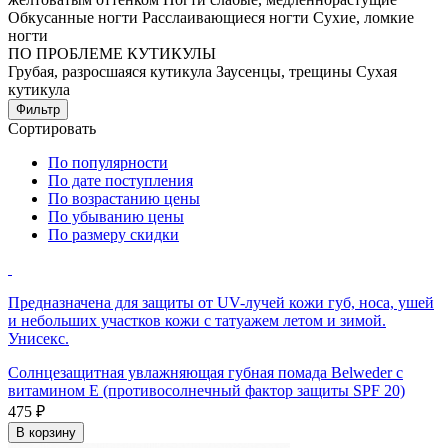
Обкусанные ногти
Расслаивающиеся ногти
Сухие, ломкие
ногти
ПО ПРОБЛЕМЕ КУТИКУЛЫ
Грубая, разросшаяся кутикула
Заусенцы, трещины
Сухая
кутикула
Фильтр
Сортировать
По популярности
По дате поступления
По возрастанию цены
По убыванию цены
По размеру скидки
Предназначена для защиты от UV-лучей кожи губ, носа, ушей
и небольших участков кожи с татуажем летом и зимой.
Унисекс.
Солнцезащитная увлажняющая губная помада Belweder с
витамином Е (противосолнечный фактор защиты SPF 20)
475 ₽
В корзину