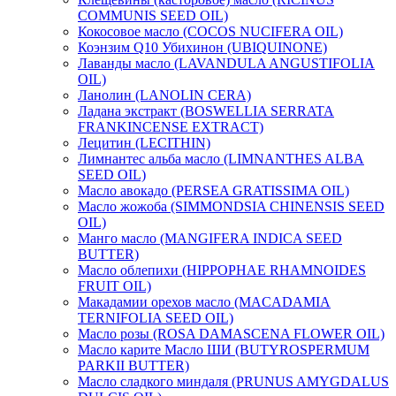
COMMUNIS SEED OIL)
Кокосовое масло (COCOS NUCIFERA OIL)
Коэнзим Q10 Убихинон (UBIQUINONE)
Лаванды масло (LAVANDULA ANGUSTIFOLIA
OIL)
Ланолин (LANOLIN CERA)
Ладана экстракт (BOSWELLIA SERRATA
FRANKINCENSE EXTRACT)
Лецитин (LECITHIN)
Лимнантес альба масло (LIMNANTHES ALBA
SEED OIL)
Масло авокадо (PERSEA GRATISSIMA OIL)
Масло жожоба (SIMMONDSIA CHINENSIS SEED
OIL)
Манго масло (MANGIFERA INDICA SEED
BUTTER)
Масло облепихи (HIPPOPHAE RHAMNOIDES
FRUIT OIL)
Макадамии орехов масло (MACADAMIA
TERNIFOLIA SEED OIL)
Масло розы (ROSA DAMASCENA FLOWER OIL)
Масло карите Масло ШИ (BUTYROSPERMUM
PARKII BUTTER)
Масло сладкого миндаля (PRUNUS AMYGDALUS