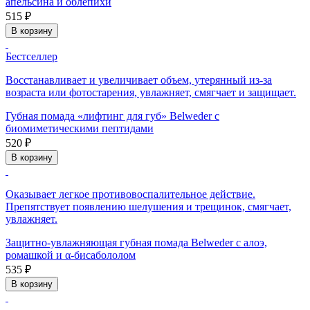
апельсина и облепихи
515 ₽
В корзину
Бестселлер
Восстанавливает и увеличивает объем, утерянный из-за
возраста или фотостарения, увлажняет, смягчает и защищает.
Губная помада «лифтинг для губ» Belweder с
биомиметическими пептидами
520 ₽
В корзину
Оказывает легкое противовоспалительное действие.
Препятствует появлению шелушения и трещинок, смягчает,
увлажняет.
Защитно-увлажняющая губная помада Belweder с алоэ,
ромашкой и α-бисабололом
535 ₽
В корзину