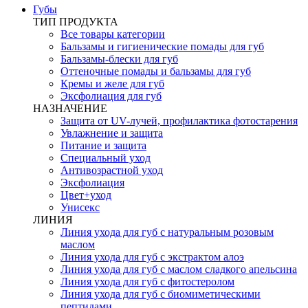
Губы
ТИП ПРОДУКТА
Все товары категории
Бальзамы и гигиенические помады для губ
Бальзамы-блески для губ
Оттеночные помады и бальзамы для губ
Кремы и желе для губ
Эксфолиация для губ
НАЗНАЧЕНИЕ
Защита от UV-лучей, профилактика фотостарения
Увлажнение и защита
Питание и защита
Специальный уход
Антивозрастной уход
Эксфолиация
Цвет+уход
Унисекс
ЛИНИЯ
Линия ухода для губ с натуральным розовым
маслом
Линия ухода для губ с экстрактом алоэ
Линия ухода для губ с маслом сладкого апельсина
Линия ухода для губ с фитостеролом
Линия ухода для губ с биомиметическими
пептидами