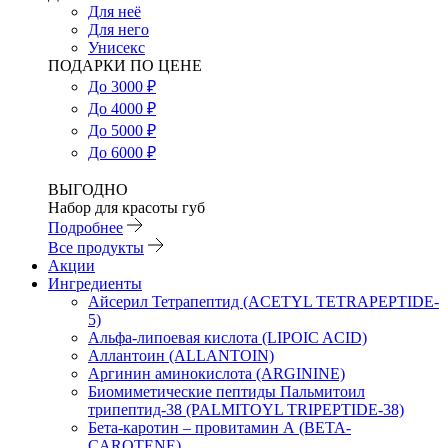
Для неё
Для него
Унисекс
ПОДАРКИ ПО ЦЕНЕ
До 3000 ₽
До 4000 ₽
До 5000 ₽
До 6000 ₽
ВЫГОДНО
Набор для красоты губ
Подробнее
Все продукты
Акции
Ингредиенты
Айсерил Тетрапептид (ACETYL TETRAPEPTIDE-
5)
Альфа-липоевая кислота (LIPOIC ACID)
Аллантоин (ALLANTOIN)
Аргинин аминокислота (ARGININE)
Биомиметические пептиды Пальмитоил
трипептид-38 (PALMITOYL TRIPEPTIDE-38)
Бета-каротин – провитамин А (BETA-
CAROTENE)