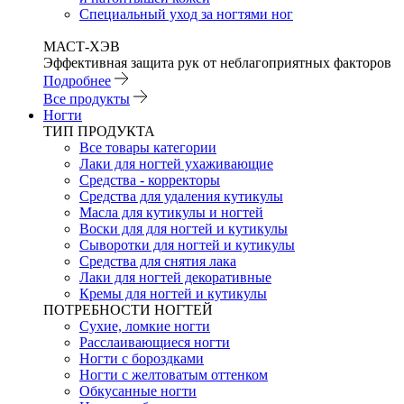
Специальный уход за ногтями ног
МАСТ-ХЭВ
Эффективная защита рук от неблагоприятных факторов
Подробнее
Все продукты
Ногти
ТИП ПРОДУКТА
Все товары категории
Лаки для ногтей ухаживающие
Средства - корректоры
Средства для удаления кутикулы
Масла для кутикулы и ногтей
Воски для для ногтей и кутикулы
Сыворотки для ногтей и кутикулы
Средства для снятия лака
Лаки для ногтей декоративные
Кремы для ногтей и кутикулы
ПОТРЕБНОСТИ НОГТЕЙ
Сухие, ломкие ногти
Расслаивающиеся ногти
Ногти с бороздками
Ногти с желтоватым оттенком
Обкусанные ногти