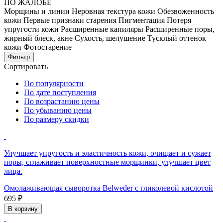
ПО ЖАЛОБЕ
Морщины и линии
Неровная текстура кожи
Обезвоженность
кожи
Первые признаки старения
Пигментация
Потеря
упругости кожи
Расширенные капиляры
Расширенные поры,
жирный блеск, акне
Сухость, шелушение
Тусклый оттенок
кожи
Фотостарение
Фильтр
Сортировать
По популярности
По дате поступления
По возрастанию цены
По убыванию цены
По размеру скидки
Улучшает упругость и эластичность кожи, очищает и сужает
поры, сглаживает поверхностные морщинки, улучшает цвет
лица.
Омолаживающая сыворотка Belweder с гликолевой кислотой
695 ₽
В корзину