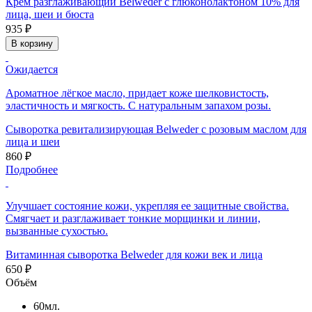
Крем разглаживающий Belweder с глюконолактоном 10% для
лица, шеи и бюста
935 ₽
В корзину
Ожидается
Ароматное лёгкое масло, придает коже шелковистость,
эластичность и мягкость. С натуральным запахом розы.
Сыворотка ревитализирующая Belweder с розовым маслом для
лица и шеи
860 ₽
Подробнее
Улучшает состояние кожи, укрепляя ее защитные свойства.
Смягчает и разглаживает тонкие морщинки и линии,
вызванные сухостью.
Витаминная сыворотка Belweder для кожи век и лица
650 ₽
Объём
60мл.