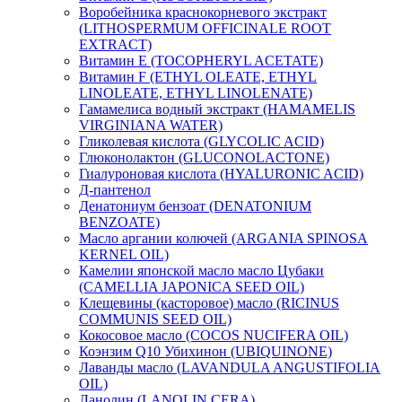
Воробейника краснокорневого экстракт
(LITHOSPERMUM OFFICINALE ROOT
EXTRACT)
Витамин Е (TOCOPHERYL ACETATE)
Витамин F (ETHYL OLEATE, ETHYL
LINOLEATE, ETHYL LINOLENATE)
Гамамелиса водный экстракт (HAMAMELIS
VIRGINIANA WATER)
Гликолевая кислота (GLYCOLIC ACID)
Глюконолактон (GLUCONOLACTONE)
Гиалуроновая кислота (HYALURONIC ACID)
Д-пантенол
Денатониум бензоат (DENATONIUM
BENZOATE)
Масло аргании колючей (ARGANIA SPINOSA
KERNEL OIL)
Камелии японской масло масло Цубаки
(CAMELLIA JAPONICA SEED OIL)
Клещевины (касторовое) масло (RICINUS
COMMUNIS SEED OIL)
Кокосовое масло (COCOS NUCIFERA OIL)
Коэнзим Q10 Убихинон (UBIQUINONE)
Лаванды масло (LAVANDULA ANGUSTIFOLIA
OIL)
Ланолин (LANOLIN CERA)