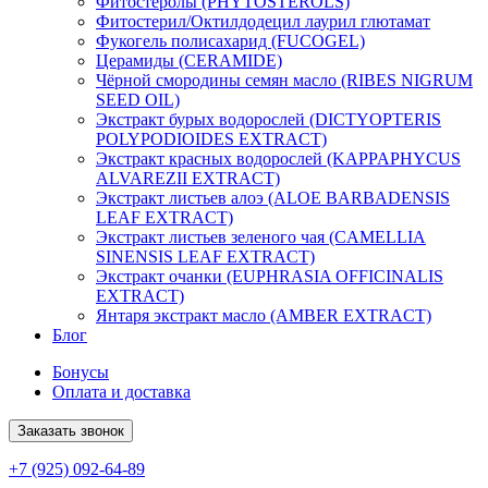
Фитостеролы (PHYTOSTEROLS)
Фитостерил/Октилдодецил лаурил глютамат
Фукогель полисахарид (FUCOGEL)
Церамиды (CERAMIDE)
Чёрной смородины семян масло (RIBES NIGRUM
SEED OIL)
Экстракт бурых водорослей (DICTYOPTERIS
POLYPODIOIDES EXTRACT)
Экстракт красных водорослей (KAPPAPHYCUS
ALVAREZII EXTRACT)
Экстракт листьев алоэ (ALOE BARBADENSIS
LEAF EXTRACT)
Экстракт листьев зеленого чая (CAMELLIA
SINENSIS LEAF EXTRACT)
Экстракт очанки (EUPHRASIA OFFICINALIS
EXTRACT)
Янтаря экстракт масло (AMBER EXTRACT)
Блог
Бонусы
Оплата и доставка
Заказать звонок
+7 (925) 092-64-89