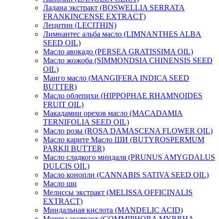
Ладана экстракт (BOSWELLIA SERRATA
FRANKINCENSE EXTRACT)
Лецитин (LECITHIN)
Лимнантес альба масло (LIMNANTHES ALBA
SEED OIL)
Масло авокадо (PERSEA GRATISSIMA OIL)
Масло жожоба (SIMMONDSIA CHINENSIS SEED
OIL)
Манго масло (MANGIFERA INDICA SEED
BUTTER)
Масло облепихи (HIPPOPHAE RHAMNOIDES
FRUIT OIL)
Макадамии орехов масло (MACADAMIA
TERNIFOLIA SEED OIL)
Масло розы (ROSA DAMASCENA FLOWER OIL)
Масло карите Масло ШИ (BUTYROSPERMUM
PARKII BUTTER)
Масло сладкого миндаля (PRUNUS AMYGDALUS
DULCIS OIL)
Масло конопли (CANNABIS SATIVA SEED OIL)
Масло ши
Мелиссы экстракт (MELISSA OFFICINALIS
EXTRACT)
Миндальная кислота (MANDELIC ACID)
Мирры экстракт (COMMIPHORA MYRRHA