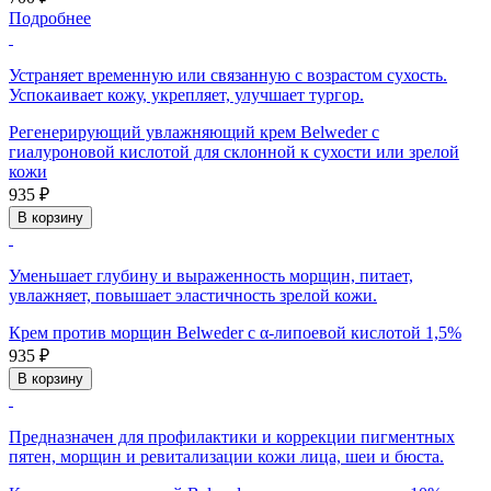
Подробнее
Устраняет временную или связанную с возрастом сухость.
Успокаивает кожу, укрепляет, улучшает тургор.
Регенерирующий увлажняющий крем Belweder с
гиалуроновой кислотой для склонной к сухости или зрелой
кожи
935 ₽
В корзину
Уменьшает глубину и выраженность морщин, питает,
увлажняет, повышает эластичность зрелой кожи.
Крем против морщин Belweder с α-липоевой кислотой 1,5%
935 ₽
В корзину
Предназначен для профилактики и коррекции пигментных
пятен, морщин и ревитализации кожи лица, шеи и бюста.