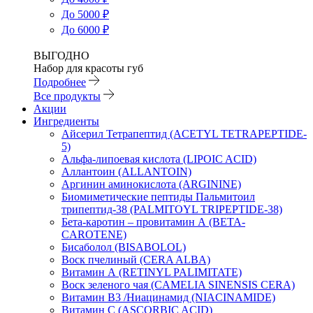
До 5000 ₽
До 6000 ₽
ВЫГОДНО
Набор для красоты губ
Подробнее
Все продукты
Акции
Ингредиенты
Айсерил Тетрапептид (ACETYL TETRAPEPTIDE-
5)
Альфа-липоевая кислота (LIPOIC ACID)
Аллантоин (ALLANTOIN)
Аргинин аминокислота (ARGININE)
Биомиметические пептиды Пальмитоил
трипептид-38 (PALMITOYL TRIPEPTIDE-38)
Бета-каротин – провитамин А (BETA-
CAROTENE)
Бисаболол (BISABOLOL)
Воск пчелиный (CERA ALBA)
Витамин А (RETINYL PALIMITATE)
Воск зеленого чая (CAMELIA SINENSIS CERA)
Витамин B3 /Ниацинамид (NIACINAMIDE)
Витамин C (ASCORBIC ACID)