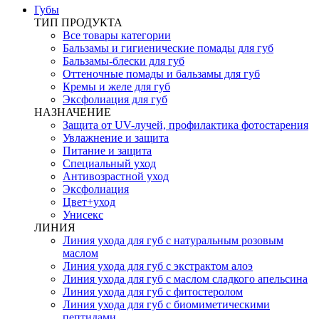
Губы
ТИП ПРОДУКТА
Все товары категории
Бальзамы и гигиенические помады для губ
Бальзамы-блески для губ
Оттеночные помады и бальзамы для губ
Кремы и желе для губ
Эксфолиация для губ
НАЗНАЧЕНИЕ
Защита от UV-лучей, профилактика фотостарения
Увлажнение и защита
Питание и защита
Специальный уход
Антивозрастной уход
Эксфолиация
Цвет+уход
Унисекс
ЛИНИЯ
Линия ухода для губ с натуральным розовым
маслом
Линия ухода для губ с экстрактом алоэ
Линия ухода для губ с маслом сладкого апельсина
Линия ухода для губ с фитостеролом
Линия ухода для губ с биомиметическими
пептидами