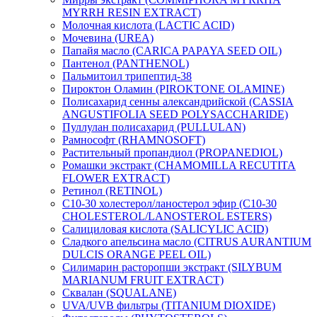
MYRRH RESIN EXTRACT)
Молочная кислота (LACTIC ACID)
Мочевина (UREA)
Папайя масло (CARICA PAPAYA SEED OIL)
Пантенол (PANTHENOL)
Пальмитоил трипептид-38
Пироктон Оламин (PIROKTONE OLAMINE)
Полисахарид сенны александрийской (CASSIA
ANGUSTIFOLIA SEED POLYSACCHARIDE)
Пуллулан полисахарид (PULLULAN)
Рамнософт (RHAMNOSOFT)
Растительный пропандиол (PROPANEDIOL)
Ромашки экстракт (CHAMOMILLA RECUTITA
FLOWER EXTRACT)
Ретинол (RETINOL)
C10-30 холестерол/ланостерол эфир (C10-30
CHOLESTEROL/LANOSTEROL ESTERS)
Салициловая кислота (SALICYLIC ACID)
Сладкого апельсина масло (CITRUS AURANTIUM
DULCIS ORANGE PEEL OIL)
Силимарин расторопши экстракт (SILYBUM
MARIANUM FRUIT EXTRACT)
Сквалан (SQUALANE)
UVA/UVB фильтры (TITANIUM DIOXIDE)