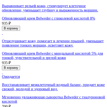
Выравнивает рельеф кожи, стимулирует клеточное
обновление, уменьшает глубину и выраженность морщин.
Обновляющий крем Belweder с гликолевой кислотой 8%
935 ₽
В корзину
Отшелушивает кожу, помогает в лечении прыщей, уменьшает
появление тонких морщин, осветляет кожу.
Обновляющий крем Belweder с миндальной кислотой 5% для
тонкой, чувствительной и зрелой кожи
935 ₽
В корзину
Ожидается
Восстанавливает межклеточный водный баланс, придает коже
свежий, молодой и здоровый вид.
Мгновенно увлажняющая сыворотка Belweder с гиалуроновой
кислотой
700 ₽