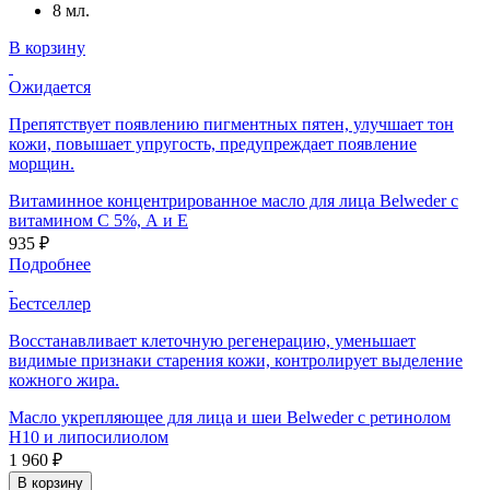
8 мл.
В корзину
Ожидается
Препятствует появлению пигментных пятен, улучшает тон
кожи, повышает упругость, предупреждает появление
морщин.
Витаминное концентрированное масло для лица Belweder с
витамином С 5%, А и Е
935 ₽
Подробнее
Бестселлер
Восстанавливает клеточную регенерацию, уменьшает
видимые признаки старения кожи, контролирует выделение
кожного жира.
Масло укрепляющее для лица и шеи Belweder с ретинолом
H10 и липосилиолом
1 960 ₽
В корзину