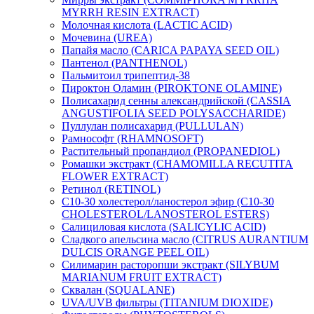
MYRRH RESIN EXTRACT)
Молочная кислота (LACTIC ACID)
Мочевина (UREA)
Папайя масло (CARICA PAPAYA SEED OIL)
Пантенол (PANTHENOL)
Пальмитоил трипептид-38
Пироктон Оламин (PIROKTONE OLAMINE)
Полисахарид сенны александрийской (CASSIA
ANGUSTIFOLIA SEED POLYSACCHARIDE)
Пуллулан полисахарид (PULLULAN)
Рамнософт (RHAMNOSOFT)
Растительный пропандиол (PROPANEDIOL)
Ромашки экстракт (CHAMOMILLA RECUTITA
FLOWER EXTRACT)
Ретинол (RETINOL)
C10-30 холестерол/ланостерол эфир (C10-30
CHOLESTEROL/LANOSTEROL ESTERS)
Салициловая кислота (SALICYLIC ACID)
Сладкого апельсина масло (CITRUS AURANTIUM
DULCIS ORANGE PEEL OIL)
Силимарин расторопши экстракт (SILYBUM
MARIANUM FRUIT EXTRACT)
Сквалан (SQUALANE)
UVA/UVB фильтры (TITANIUM DIOXIDE)