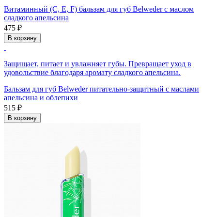
Витаминный (С, Е, F) бальзам для губ Belweder с маслом
сладкого апельсина
475 ₽
В корзину
Защищает, питает и увлажняет губы. Превращает уход в
удовольствие благодаря аромату сладкого апельсина.
Бальзам для губ Belweder питательно-защитный с маслами
апельсина и облепихи
515 ₽
В корзину