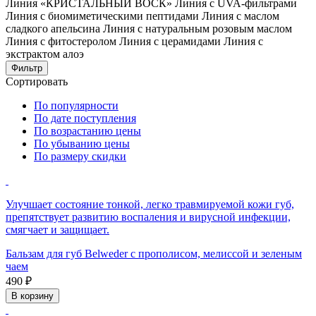
Линия «КРИСТАЛЬНЫЙ ВОСК»
Линия с UVA-фильтрами
Линия с биомиметическими пептидами
Линия с маслом
сладкого апельсина
Линия с натуральным розовым маслом
Линия с фитостеролом
Линия с церамидами
Линия с
экстрактом алоэ
Фильтр
Сортировать
По популярности
По дате поступления
По возрастанию цены
По убыванию цены
По размеру скидки
Улучшает состояние тонкой, легко травмируемой кожи губ,
препятствует развитию воспаления и вирусной инфекции,
смягчает и защищает.
Бальзам для губ Belweder с прополисом, мелиссой и зеленым
чаем
490 ₽
В корзину