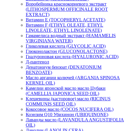
Воробейника краснокорневого экстракт
(LITHOSPERMUM OFFICINALE ROOT
EXTRACT)
Витамин Е (TOCOPHERYL ACETATE)
Витамин F (ETHYL OLEATE, ETHYL
LINOLEATE, ETHYL LINOLENATE)
Гамамелиса водный экстракт (HAMAMELIS
VIRGINIANA WATER)
Гликолевая кислота (GLYCOLIC ACID)
Глюконолактон (GLUCONOLACTONE)
Гиалуроновая кислота (HYALURONIC ACID)
Д-пантенол
Денатониум бензоат (DENATONIUM
BENZOATE)
Масло аргании колючей (ARGANIA SPINOSA
KERNEL OIL)
Камелии японской масло масло Цубаки
(CAMELLIA JAPONICA SEED OIL)
Клещевины (касторовое) масло (RICINUS
COMMUNIS SEED OIL)
Кокосовое масло (COCOS NUCIFERA OIL)
Коэнзим Q10 Убихинон (UBIQUINONE)
Лаванды масло (LAVANDULA ANGUSTIFOLIA
OIL)
Ланолин (LANOLIN CERA)