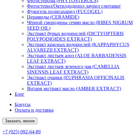
Фитостеролы (PHYTOSTEROLS)
Фитостерил/Октилдодецил лаурил глютамат
Фукогель полисахарид (FUCOGEL)
Церамиды (CERAMIDE)
Чёрной смородины семян масло (RIBES NIGRUM
SEED OIL)
Экстракт бурых водорослей (DICTYOPTERIS
POLYPODIOIDES EXTRACT)
Экстракт красных водорослей (KAPPAPHYCUS
ALVAREZII EXTRACT)
Экстракт листьев алоэ (ALOE BARBADENSIS
LEAF EXTRACT)
Экстракт листьев зеленого чая (CAMELLIA
SINENSIS LEAF EXTRACT)
Экстракт очанки (EUPHRASIA OFFICINALIS
EXTRACT)
Янтаря экстракт масло (AMBER EXTRACT)
Блог
Бонусы
Оплата и доставка
Заказать звонок
+7 (925) 092-64-89