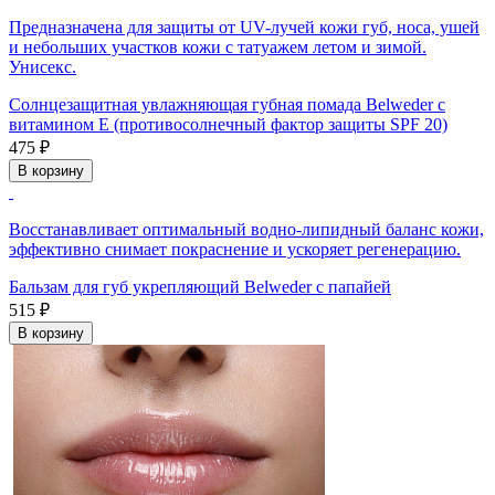
Предназначена для защиты от UV-лучей кожи губ, носа, ушей
и небольших участков кожи с татуажем летом и зимой.
Унисекс.
Солнцезащитная увлажняющая губная помада Belweder с
витамином Е (противосолнечный фактор защиты SPF 20)
475 ₽
В корзину
Восстанавливает оптимальный водно-липидный баланс кожи,
эффективно снимает покраснение и ускоряет регенерацию.
Бальзам для губ укрепляющий Belweder с папайей
515 ₽
В корзину