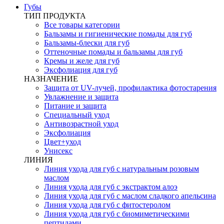
Губы
ТИП ПРОДУКТА
Все товары категории
Бальзамы и гигиенические помады для губ
Бальзамы-блески для губ
Оттеночные помады и бальзамы для губ
Кремы и желе для губ
Эксфолиация для губ
НАЗНАЧЕНИЕ
Защита от UV-лучей, профилактика фотостарения
Увлажнение и защита
Питание и защита
Специальный уход
Антивозрастной уход
Эксфолиация
Цвет+уход
Унисекс
ЛИНИЯ
Линия ухода для губ с натуральным розовым
маслом
Линия ухода для губ с экстрактом алоэ
Линия ухода для губ с маслом сладкого апельсина
Линия ухода для губ с фитостеролом
Линия ухода для губ с биомиметическими
пептидами