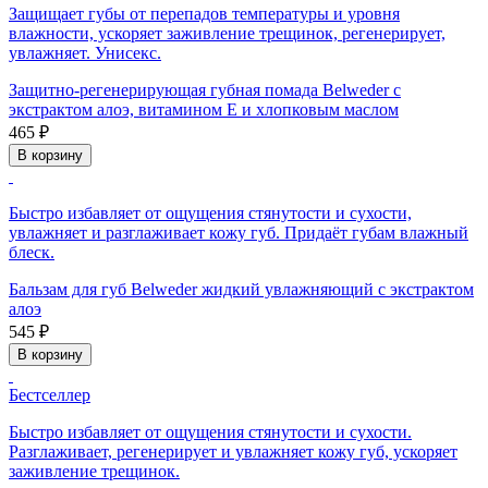
Защищает губы от перепадов температуры и уровня
влажности, ускоряет заживление трещинок, регенерирует,
увлажняет. Унисекс.
Защитно-регенерирующая губная помада Belweder с
экстрактом алоэ, витамином Е и хлопковым маслом
465 ₽
В корзину
Быстро избавляет от ощущения стянутости и сухости,
увлажняет и разглаживает кожу губ. Придаёт губам влажный
блеск.
Бальзам для губ Belweder жидкий увлажняющий с экстрактом
алоэ
545 ₽
В корзину
Бестселлер
Быстро избавляет от ощущения стянутости и сухости.
Разглаживает, регенерирует и увлажняет кожу губ, ускоряет
заживление трещинок.