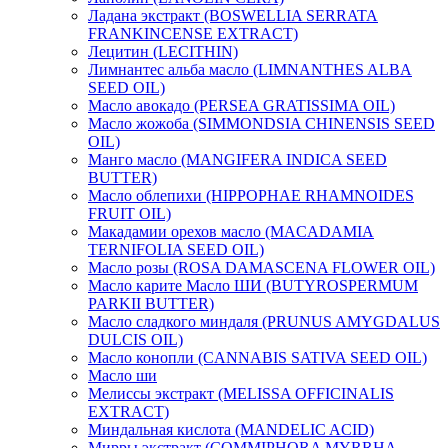
Ладана экстракт (BOSWELLIA SERRATA
FRANKINCENSE EXTRACT)
Лецитин (LECITHIN)
Лимнантес альба масло (LIMNANTHES ALBA
SEED OIL)
Масло авокадо (PERSEA GRATISSIMA OIL)
Масло жожоба (SIMMONDSIA CHINENSIS SEED
OIL)
Манго масло (MANGIFERA INDICA SEED
BUTTER)
Масло облепихи (HIPPOPHAE RHAMNOIDES
FRUIT OIL)
Макадамии орехов масло (MACADAMIA
TERNIFOLIA SEED OIL)
Масло розы (ROSA DAMASCENA FLOWER OIL)
Масло карите Масло ШИ (BUTYROSPERMUM
PARKII BUTTER)
Масло сладкого миндаля (PRUNUS AMYGDALUS
DULCIS OIL)
Масло конопли (CANNABIS SATIVA SEED OIL)
Масло ши
Мелиссы экстракт (MELISSA OFFICINALIS
EXTRACT)
Миндальная кислота (MANDELIC ACID)
Мирры экстракт (COMMIPHORA MYRRHA