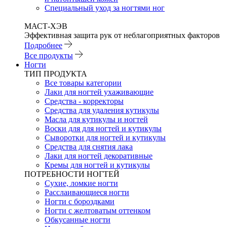
Специальный уход за ногтями ног
МАСТ-ХЭВ
Эффективная защита рук от неблагоприятных факторов
Подробнее
Все продукты
Ногти
ТИП ПРОДУКТА
Все товары категории
Лаки для ногтей ухаживающие
Средства - корректоры
Средства для удаления кутикулы
Масла для кутикулы и ногтей
Воски для для ногтей и кутикулы
Сыворотки для ногтей и кутикулы
Средства для снятия лака
Лаки для ногтей декоративные
Кремы для ногтей и кутикулы
ПОТРЕБНОСТИ НОГТЕЙ
Сухие, ломкие ногти
Расслаивающиеся ногти
Ногти с бороздками
Ногти с желтоватым оттенком
Обкусанные ногти