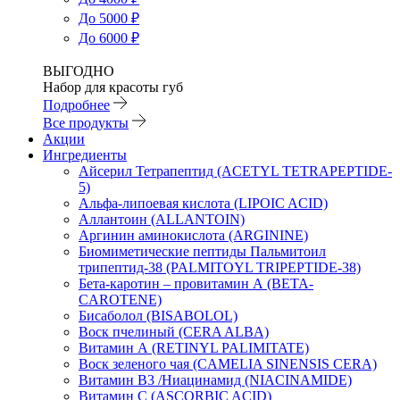
До 5000 ₽
До 6000 ₽
ВЫГОДНО
Набор для красоты губ
Подробнее
Все продукты
Акции
Ингредиенты
Айсерил Тетрапептид (ACETYL TETRAPEPTIDE-
5)
Альфа-липоевая кислота (LIPOIC ACID)
Аллантоин (ALLANTOIN)
Аргинин аминокислота (ARGININE)
Биомиметические пептиды Пальмитоил
трипептид-38 (PALMITOYL TRIPEPTIDE-38)
Бета-каротин – провитамин А (BETA-
CAROTENE)
Бисаболол (BISABOLOL)
Воск пчелиный (CERA ALBA)
Витамин А (RETINYL PALIMITATE)
Воск зеленого чая (CAMELIA SINENSIS CERA)
Витамин B3 /Ниацинамид (NIACINAMIDE)
Витамин C (ASCORBIC ACID)