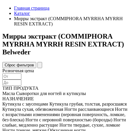
Главная страница
Каталог
Мирры экстракт (COMMIPHORA MYRRHA MYRRH
RESIN EXTRACT)
Мирры экстракт (COMMIPHORA
MYRRHA MYRRH RESIN EXTRACT)
Belweder
Розничная цена
ТИП ПРОДУКТА
Масла
Сыворотки для ногтей и кутикулы
НАЗНАЧЕНИЕ
Кутикула c заусенцами
Кутикула грубая, толстая, разросшаяся
Кутикула сухая, обезвоженная
Ногти расслаивающиеся
Ногти
с возрастными изменениями (неровная поверхность, ломкие,
без блеска)
Ногти с неровной поверхностью (борозды)
Ногти
слабые, медленно растущие
Ногти твердые, сухие, ломкие
Ногти тонкие, мягкие
Обкусанные ногти