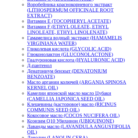
Воробейника краснокорневого экстракт
(LITHOSPERMUM OFFICINALE ROOT
EXTRACT)
Витамин Е (TOCOPHERYL ACETATE)
Витамин F (ETHYL OLEATE, ETHYL
LINOLEATE, ETHYL LINOLENATE)
Гамамелиса водный экстракт (HAMAMELIS
VIRGINIANA WATER)
Гликолевая кислота (GLYCOLIC ACID)
Глюконолактон (GLUCONOLACTONE)
Гиалуроновая кислота (HYALURONIC ACID)
Д-пантенол
Денатониум бензоат (DENATONIUM
BENZOATE)
Масло аргании колючей (ARGANIA SPINOSA
KERNEL OIL)
Камелии японской масло масло Цубаки
(CAMELLIA JAPONICA SEED OIL)
Клещевины (касторовое) масло (RICINUS
COMMUNIS SEED OIL)
Кокосовое масло (COCOS NUCIFERA OIL)
Коэнзим Q10 Убихинон (UBIQUINONE)
Лаванды масло (LAVANDULA ANGUSTIFOLIA
OIL)
Ланолин (LANOLIN CERA)