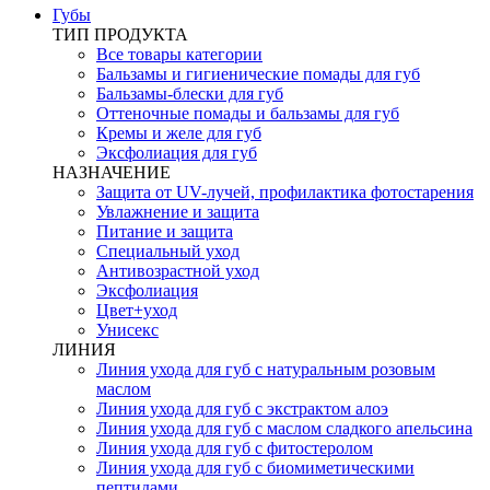
Губы
ТИП ПРОДУКТА
Все товары категории
Бальзамы и гигиенические помады для губ
Бальзамы-блески для губ
Оттеночные помады и бальзамы для губ
Кремы и желе для губ
Эксфолиация для губ
НАЗНАЧЕНИЕ
Защита от UV-лучей, профилактика фотостарения
Увлажнение и защита
Питание и защита
Специальный уход
Антивозрастной уход
Эксфолиация
Цвет+уход
Унисекс
ЛИНИЯ
Линия ухода для губ с натуральным розовым
маслом
Линия ухода для губ с экстрактом алоэ
Линия ухода для губ с маслом сладкого апельсина
Линия ухода для губ с фитостеролом
Линия ухода для губ с биомиметическими
пептидами