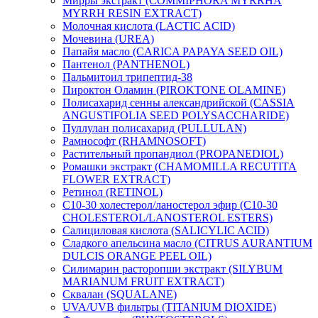
Мирры экстракт (COMMIPHORA MYRRHA
MYRRH RESIN EXTRACT)
Молочная кислота (LACTIC ACID)
Мочевина (UREA)
Папайя масло (CARICA PAPAYA SEED OIL)
Пантенол (PANTHENOL)
Пальмитоил трипептид-38
Пироктон Оламин (PIROKTONE OLAMINE)
Полисахарид сенны александрийской (CASSIA
ANGUSTIFOLIA SEED POLYSACCHARIDE)
Пуллулан полисахарид (PULLULAN)
Рамнософт (RHAMNOSOFT)
Растительный пропандиол (PROPANEDIOL)
Ромашки экстракт (CHAMOMILLA RECUTITA
FLOWER EXTRACT)
Ретинол (RETINOL)
C10-30 холестерол/ланостерол эфир (C10-30
CHOLESTEROL/LANOSTEROL ESTERS)
Салициловая кислота (SALICYLIC ACID)
Сладкого апельсина масло (CITRUS AURANTIUM
DULCIS ORANGE PEEL OIL)
Силимарин расторопши экстракт (SILYBUM
MARIANUM FRUIT EXTRACT)
Сквалан (SQUALANE)
UVA/UVB фильтры (TITANIUM DIOXIDE)