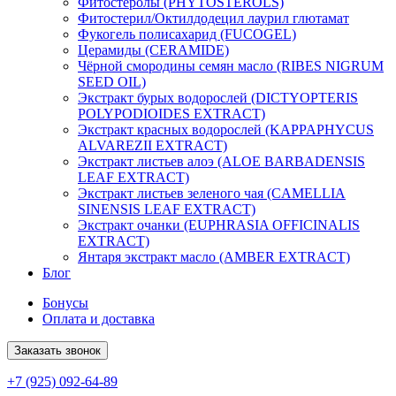
Фитостеролы (PHYTOSTEROLS)
Фитостерил/Октилдодецил лаурил глютамат
Фукогель полисахарид (FUCOGEL)
Церамиды (CERAMIDE)
Чёрной смородины семян масло (RIBES NIGRUM
SEED OIL)
Экстракт бурых водорослей (DICTYOPTERIS
POLYPODIOIDES EXTRACT)
Экстракт красных водорослей (KAPPAPHYCUS
ALVAREZII EXTRACT)
Экстракт листьев алоэ (ALOE BARBADENSIS
LEAF EXTRACT)
Экстракт листьев зеленого чая (CAMELLIA
SINENSIS LEAF EXTRACT)
Экстракт очанки (EUPHRASIA OFFICINALIS
EXTRACT)
Янтаря экстракт масло (AMBER EXTRACT)
Блог
Бонусы
Оплата и доставка
Заказать звонок
+7 (925) 092-64-89