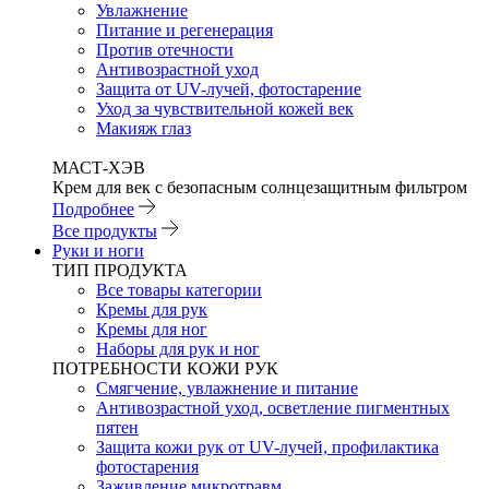
Увлажнение
Питание и регенерация
Против отечности
Антивозрастной уход
Защита от UV-лучей, фотостарение
Уход за чувствительной кожей век
Макияж глаз
МАСТ-ХЭВ
Крем для век с безопасным солнцезащитным фильтром
Подробнее
Все продукты
Руки и ноги
ТИП ПРОДУКТА
Все товары категории
Кремы для рук
Кремы для ног
Наборы для рук и ног
ПОТРЕБНОСТИ КОЖИ РУК
Смягчение, увлажнение и питание
Антивозрастной уход, осветление пигментных
пятен
Защита кожи рук от UV-лучей, профилактика
фотостарения
Заживление микротравм