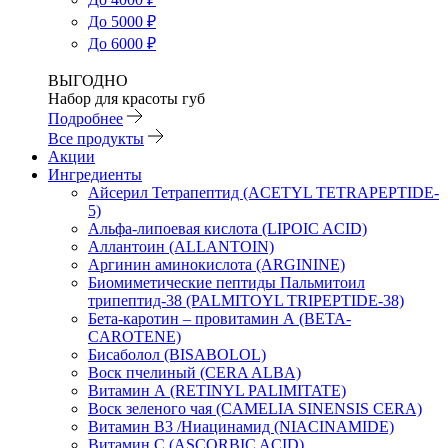
До 5000 ₽
До 6000 ₽
ВЫГОДНО
Набор для красоты губ
Подробнее
Все продукты
Акции
Ингредиенты
Айсерил Тетрапептид (ACETYL TETRAPEPTIDE-
5)
Альфа-липоевая кислота (LIPOIC ACID)
Аллантоин (ALLANTOIN)
Аргинин аминокислота (ARGININE)
Биомиметические пептиды Пальмитоил
трипептид-38 (PALMITOYL TRIPEPTIDE-38)
Бета-каротин – провитамин А (BETA-
CAROTENE)
Бисаболол (BISABOLOL)
Воск пчелиный (CERA ALBA)
Витамин А (RETINYL PALIMITATE)
Воск зеленого чая (CAMELIA SINENSIS CERA)
Витамин B3 /Ниацинамид (NIACINAMIDE)
Витамин C (ASCORBIC ACID)