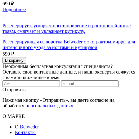
690 ₽
Подробнее
Регенерирует, ускоряет восстановление и рост ногтей после
травм, смягчает и увлажняет кутикулу.
Регенерирующая сыворотка Belweder с экстрактом мирры для
интенсивного ухода за ногтями и кутикулой
590 ₽
В корзину
Необходима бесплатная консультация специалиста?
Оставьте свои контактные данные, и наши эксперты свяжутся
с вами в ближайшее время.
Отправить
Нажимая кнопку «Отправить», вы даете согласие на
обработку
персональных данных
.
О МАРКЕ
О Belweder
Контакты