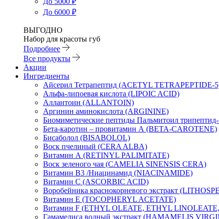
До 5000 ₽
До 6000 ₽
ВЫГОДНО
Набор для красоты губ
Подробнее
Все продукты
Акции
Ингредиенты
Айсерил Тетрапептид (ACETYL TETRAPEPTIDE-5
Альфа-липоевая кислота (LIPOIC ACID)
Аллантоин (ALLANTOIN)
Аргинин аминокислота (ARGININE)
Биомиметические пептиды Пальмитоил трипептид
Бета-каротин – провитамин А (BETA-CAROTENE)
Бисаболол (BISABOLOL)
Воск пчелиный (CERA ALBA)
Витамин А (RETINYL PALIMITATE)
Воск зеленого чая (CAMELIA SINENSIS CERA)
Витамин B3 /Ниацинамид (NIACINAMIDE)
Витамин C (ASCORBIC ACID)
Воробейника краснокорневого экстракт (LIT
Витамин Е (TOCOPHERYL ACETATE)
Витамин F (ETHYL OLEATE, ETHYL LINOLEATE
Гамамелиса водный экстракт (HAMAMELIS VIR