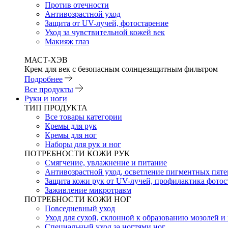
Против отечности
Антивозрастной уход
Защита от UV-лучей, фотостарение
Уход за чувствительной кожей век
Макияж глаз
МАСТ-ХЭВ
Крем для век с безопасным солнцезащитным фильтром
Подробнее
Все продукты
Руки и ноги
ТИП ПРОДУКТА
Все товары категории
Кремы для рук
Кремы для ног
Наборы для рук и ног
ПОТРЕБНОСТИ КОЖИ РУК
Смягчение, увлажнение и питание
Антивозрастной уход, осветление пигментных пяте
Защита кожи рук от UV-лучей, профилактика фотос
Заживление микротравм
ПОТРЕБНОСТИ КОЖИ НОГ
Повседневный уход
Уход для сухой, склонной к образованию мозолей 
Специальный уход за ногтями ног