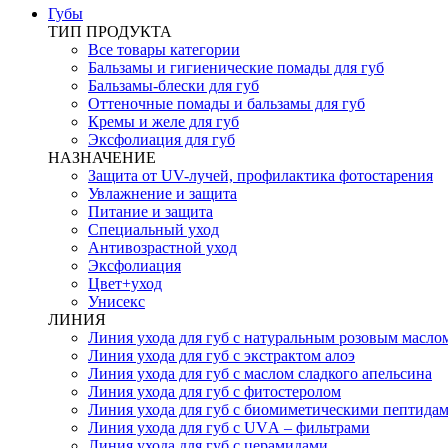
Губы
ТИП ПРОДУКТА
Все товары категории
Бальзамы и гигиенические помады для губ
Бальзамы-блески для губ
Оттеночные помады и бальзамы для губ
Кремы и желе для губ
Эксфолиация для губ
НАЗНАЧЕНИЕ
Защита от UV-лучей, профилактика фотостарения
Увлажнение и защита
Питание и защита
Специальный уход
Антивозрастной уход
Эксфолиация
Цвет+уход
Унисекс
ЛИНИЯ
Линия ухода для губ с натуральным розовым масло
Линия ухода для губ с экстрактом алоэ
Линия ухода для губ с маслом сладкого апельсина
Линия ухода для губ с фитостеролом
Линия ухода для губ с биомиметическими пептида
Линия ухода для губ с UVА – фильтрами
Линия ухода для губ с церамидами