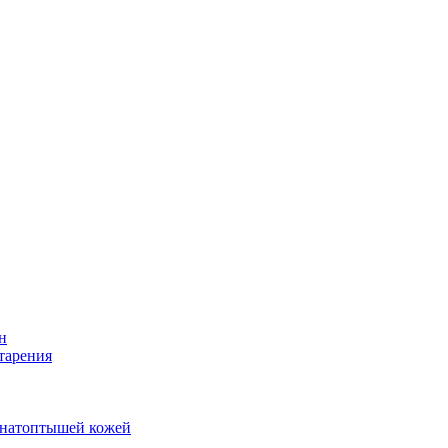
н
тарения
и натоптышей кожей