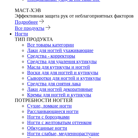
МАСТ-ХЭВ
Эффективная защита рук от неблагоприятных факторов
Подробнее
Все продукты
Ногти
ТИП ПРОДУКТА
Все товары категории
Лаки для ногтей ухаживающие
Средства - корректоры
Средства для удаления кутикулы
Масла для кутикулы и ногтей
Воски для для ногтей и кутикулы
Сыворотки для ногтей и кутикулы
Средства для снятия лака
Лаки для ногтей декоративные
Кремы для ногтей и кутикулы
ПОТРЕБНОСТИ НОГТЕЙ
Сухие, ломкие ногти
Расслаивающиеся ногти
Ногти с бороздками
Ногти с желтоватым оттенком
Обкусанные ногти
Ногти слабые, медленнорастущие