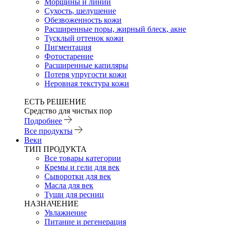
Морщины и линии
Сухость, шелушение
Обезвоженность кожи
Расширенные поры, жирный блеск, акне
Тусклый оттенок кожи
Пигментация
Фотостарение
Расширенные капиляры
Потеря упругости кожи
Неровная текстура кожи
ЕСТЬ РЕШЕНИЕ
Средство для чистых пор
Подробнее
Все продукты
Веки
ТИП ПРОДУКТА
Все товары категории
Кремы и гели для век
Сыворотки для век
Масла для век
Туши для ресниц
НАЗНАЧЕНИЕ
Увлажнение
Питание и регенерация