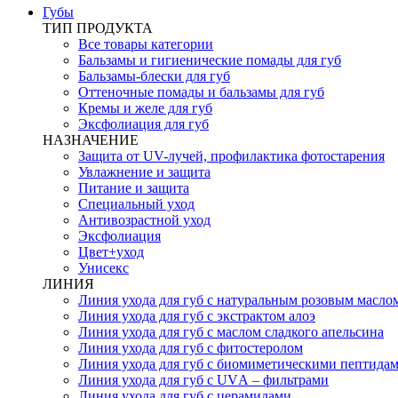
Губы
ТИП ПРОДУКТА
Все товары категории
Бальзамы и гигиенические помады для губ
Бальзамы-блески для губ
Оттеночные помады и бальзамы для губ
Кремы и желе для губ
Эксфолиация для губ
НАЗНАЧЕНИЕ
Защита от UV-лучей, профилактика фотостарения
Увлажнение и защита
Питание и защита
Специальный уход
Антивозрастной уход
Эксфолиация
Цвет+уход
Унисекс
ЛИНИЯ
Линия ухода для губ с натуральным розовым масло
Линия ухода для губ с экстрактом алоэ
Линия ухода для губ с маслом сладкого апельсина
Линия ухода для губ с фитостеролом
Линия ухода для губ с биомиметическими пептида
Линия ухода для губ с UVА – фильтрами
Линия ухода для губ с церамидами