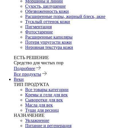
Морщины и линии
Сухость, шелушение
Обезвоженность кожи
Расширенные поры, жирный блеск, акне
Тусклый оттенок кожи
Пигментация
Фотостарение
Расширенные капиляры
Потеря упругости кожи
Неровная текстура кожи
ЕСТЬ РЕШЕНИЕ
Средство для чистых пор
Подробнее
Все продукты
Веки
ТИП ПРОДУКТА
Все товары категории
Кремы и гели для век
Сыворотки для век
Масла для век
Туши для ресниц
НАЗНАЧЕНИЕ
Увлажнение
Питание и регенерация