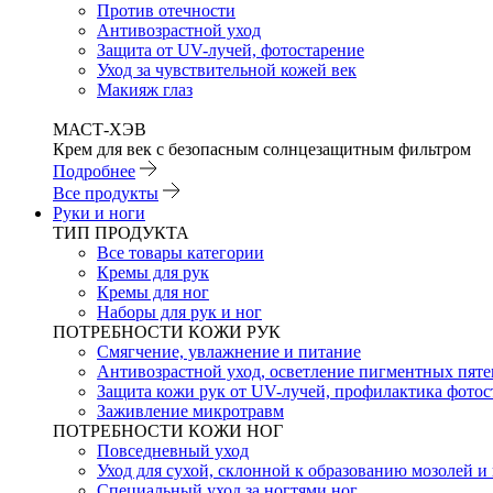
Против отечности
Антивозрастной уход
Защита от UV-лучей, фотостарение
Уход за чувствительной кожей век
Макияж глаз
МАСТ-ХЭВ
Крем для век с безопасным солнцезащитным фильтром
Подробнее
Все продукты
Руки и ноги
ТИП ПРОДУКТА
Все товары категории
Кремы для рук
Кремы для ног
Наборы для рук и ног
ПОТРЕБНОСТИ КОЖИ РУК
Смягчение, увлажнение и питание
Антивозрастной уход, осветление пигментных пяте
Защита кожи рук от UV-лучей, профилактика фотос
Заживление микротравм
ПОТРЕБНОСТИ КОЖИ НОГ
Повседневный уход
Уход для сухой, склонной к образованию мозолей 
Специальный уход за ногтями ног