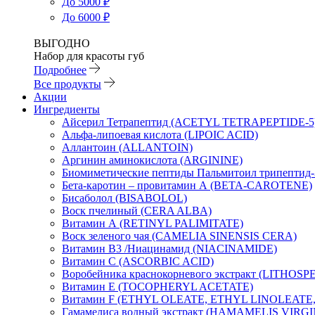
До 5000 ₽
До 6000 ₽
ВЫГОДНО
Набор для красоты губ
Подробнее
Все продукты
Акции
Ингредиенты
Айсерил Тетрапептид (ACETYL TETRAPEPTIDE-5
Альфа-липоевая кислота (LIPOIC ACID)
Аллантоин (ALLANTOIN)
Аргинин аминокислота (ARGININE)
Биомиметические пептиды Пальмитоил трипептид
Бета-каротин – провитамин А (BETA-CAROTENE)
Бисаболол (BISABOLOL)
Воск пчелиный (CERA ALBA)
Витамин А (RETINYL PALIMITATE)
Воск зеленого чая (CAMELIA SINENSIS CERA)
Витамин B3 /Ниацинамид (NIACINAMIDE)
Витамин C (ASCORBIC ACID)
Воробейника краснокорневого экстракт (LIT
Витамин Е (TOCOPHERYL ACETATE)
Витамин F (ETHYL OLEATE, ETHYL LINOLEATE
Гамамелиса водный экстракт (HAMAMELIS VIR