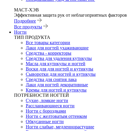
МАСТ-ХЭВ
Эффективная защита рук от неблагоприятных факторов
Подробнее
Все продукты
Ногти
ТИП ПРОДУКТА
Все товары категории
Лаки для ногтей ухаживающие
Средства - корректоры
Средства для удаления кутикулы
Масла для кутикулы и ногтей
Воски для для ногтей и кутикулы
Сыворотки для ногтей и кутикулы
Средства для снятия лака
Лаки для ногтей декоративные
Кремы для ногтей и кутикулы
ПОТРЕБНОСТИ НОГТЕЙ
Сухие, ломкие ногти
Расслаивающиеся ногти
Ногти с бороздками
Ногти с желтоватым оттенком
Обкусанные ногти
Ногти слабые, медленнорастущие