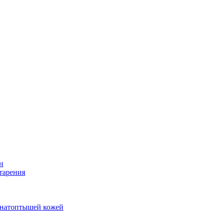
н
тарения
и натоптышей кожей